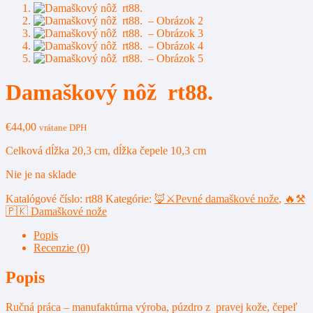
Damaškový nôž rt88.
€
44,00
vrátane DPH
Celková dĺžka 20,3 cm, dĺžka čepele 10,3 cm
Nie je na sklade
Katalógové číslo:
rt88
Kategórie:
🦊⚔️Pevné damaškové nože
,
🔥⚒️
🇵🇰 Damaškové nože
Popis
Recenzie (0)
Popis
Ručná práca – manufaktúrna výroba, púzdro z pravej kože, čepeľ