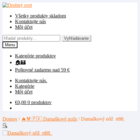
Preskočiť
Preskočiť
na
na
Všetky produkty skladom
navigáciu
obsah
Kontaktujte nás
Môj účet
Hľadať:
Vyhľadávanie
Menu
Kategórie produktov
🏠🏰
Poštovné zadarmo nad 59 €
Kontaktujte nás.
Kategórie
Môj účet
€
0,00
0 produktov
Domov
/
🔥⚒️ 🇵🇰 Damaškové nože
/
Damaškový nôž rt88.
🔍