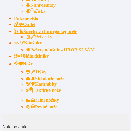
🐜Náhrdelníky
🪲Ťažítka
Fúkané sklo
💰💸Outlet
🦄🧜Šperky z chirurgickej ocele
🥇🔗Prívesky
✧˖°⚡Náušnice
💎🔧Sety náušníc - UROB SI SÁM
⛓⭐⛓️Náhrdelníky
🦅🛡️Nože
🦌🗡Dýky
🐗🌲Skladacie nože
🐻🌳Karambity
⍟🪂Taktické nože
🥾⛰️Mini nožíky
💪💀Pevné nože
Nakupovanie