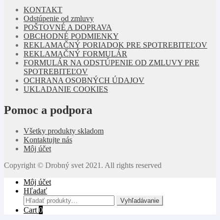
KONTAKT
Odstúpenie od zmluvy
POŠTOVNÉ A DOPRAVA
OBCHODNÉ PODMIENKY
REKLAMAČNÝ PORIADOK PRE SPOTREBITEĽOV
REKLAMAČNÝ FORMULÁR
FORMULÁR NA ODSTÚPENIE OD ZMLUVY PRE
SPOTREBITEĽOV
OCHRANA OSOBNÝCH ÚDAJOV
UKLADANIE COOKIES
Pomoc a podpora
Všetky produkty skladom
Kontaktujte nás
Môj účet
Copyright © Drobný svet 2021. All rights reserved
Môj účet
Hľadať
Hľadať:
Vyhľadávanie
Cart
0