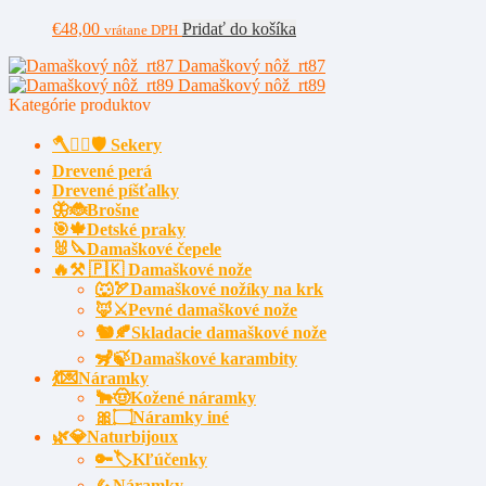
€
48,00
Pridať do košíka
vrátane DPH
Damaškový nôž rt87
Damaškový nôž rt89
Kategórie produktov
🪓🧔‍♂️🛡️ Sekery
Drevené perá
Drevené píšťalky
🦋🐞Brošne
🎯🍁Detské praky
🐰🔪Damaškové čepele
🔥⚒️ 🇵🇰 Damaškové nože
🐺🏹Damaškové nožíky na krk
🦊⚔️Pevné damaškové nože
🐿️🍂Skladacie damaškové nože
🦨🍃Damaškové karambity
💃💌Náramky
🐂🤠Kožené náramky
🎀۝Náramky iné
🌿💎Naturbijoux
🔑🏷️Kľúčenky
🦗Náramky