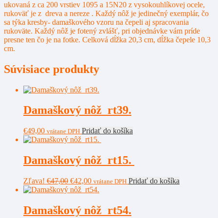
ukovaná z ca 200 vrstiev 1095 a 15N20 z vysokouhlíkovej ocele,
rukoväť je z dreva a nereze . Každý nôž je jedinečný exemplár, čo
sa týka kresby- damaškového vzoru na čepeli aj spracovania
rukoväte. Každý nôž je fotený zvlášť, pri objednávke vám príde
presne ten čo je na fotke. Celková dĺžka 20,3 cm, dĺžka čepele 10,3
cm.
Súvisiace produkty
Damaškový nôž rt39.
€
49,00
Pridať do košíka
vrátane DPH
Damaškový nôž rt15.
Pôvodná
Aktuálna
Zľava!
€
47,00
€
42,00
Pridať do košíka
vrátane DPH
cena
cena
bola:
je:
€47,00.
€42,00.
Damaškový nôž rt54.