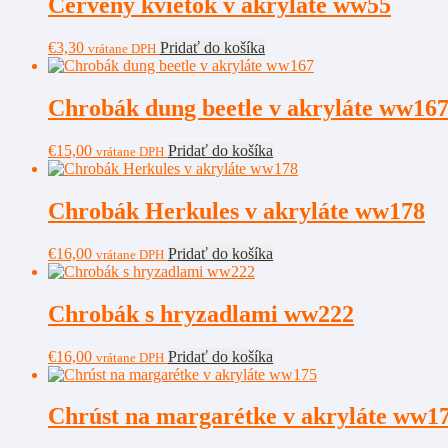
Červený kvietok v akryláte ww55
€
3,30
Pridať do košíka
vrátane DPH
Chrobák dung beetle v akryláte ww16
€
15,00
Pridať do košíka
vrátane DPH
Chrobák Herkules v akryláte ww178
€
16,00
Pridať do košíka
vrátane DPH
Chrobák s hryzadlami ww222
€
16,00
Pridať do košíka
vrátane DPH
Chrúst na margarétke v akryláte ww1