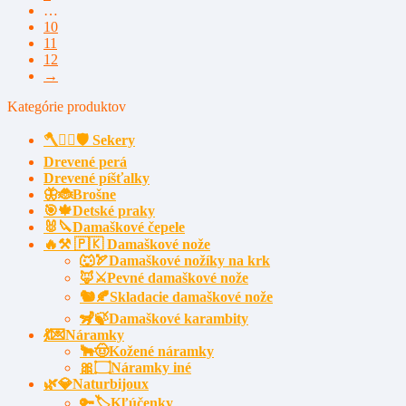
…
10
11
12
→
Kategórie produktov
🪓🧔‍♂️🛡️ Sekery
Drevené perá
Drevené píšťalky
🦋🐞Brošne
🎯🍁Detské praky
🐰🔪Damaškové čepele
🔥⚒️ 🇵🇰 Damaškové nože
🐺🏹Damaškové nožíky na krk
🦊⚔️Pevné damaškové nože
🐿️🍂Skladacie damaškové nože
🦨🍃Damaškové karambity
💃💌Náramky
🐂🤠Kožené náramky
🎀۝Náramky iné
🌿💎Naturbijoux
🔑🏷️Kľúčenky