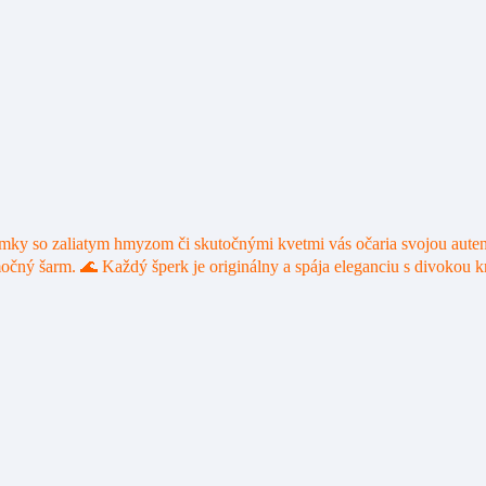
amky so zaliatym hmyzom či skutočnými kvetmi vás očaria svojou aute
ý šarm. 🌊 Každý šperk je originálny a spája eleganciu s divokou kr