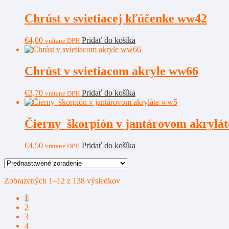
Chrúst v svietiacej kľúčenke ww42
€
4,00
Pridať do košíka
vrátane DPH
Chrúst v svietiacom akryle ww66
€
3,70
Pridať do košíka
vrátane DPH
Čierny škorpión v jantárovom akrylá
€
4,50
Pridať do košíka
vrátane DPH
Zobrazených 1–12 z 138 výsledkov
1
2
3
4