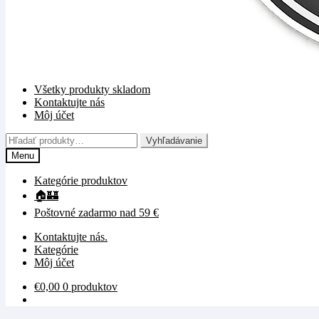
Všetky produkty skladom
Kontaktujte nás
Môj účet
Hľadať:
Vyhľadávanie
Menu
Kategórie produktov
🏠🏰
Poštovné zadarmo nad 59 €
Kontaktujte nás.
Kategórie
Môj účet
€
0,00
0 produktov