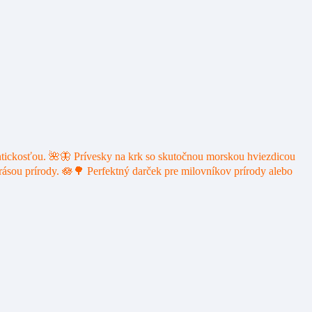
ntickosťou. 🌺🦋 Prívesky na krk so skutočnou morskou hviezdicou
ásou prírody. 🪷🌳 Perfektný darček pre milovníkov prírody alebo