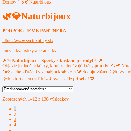
Domov
/
🌿💎Naturbijoux
🌿💎Naturbijoux
PODPORUJEME PARTNERA
https://www.svetexotiky.sk/
burza akvaristiky a teraristiky
🌿✨
Naturbijoux – Šperky s kúskom prírody!
✨🌿
Objavte jedinečné kúsky, ktoré zachytávajú krásy prírody! 🐞🌸 Nár
🐚⭐ alebo kľúčenky s malým krabíkom 🦀 dodajú vášmu štýlu výnimočn
tých, ktorí chcú mať kúsok sveta stále pri sebe! 💖
Zobrazených 1–12 z 138 výsledkov
1
2
3
4
…