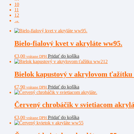
10
11
12
→
Bielo-fialový kvet v akryláte ww95.
€
3,00
Pridať do košíka
vrátane DPH
Bielok kapustový v akrylovom ťažítk
€
7,90
Pridať do košíka
vrátane DPH
Červený chrobáčik v svietiacom akrylá
€
3,00
Pridať do košíka
vrátane DPH