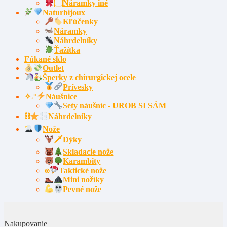
۝Náramky iné
Naturbijoux
Kľúčenky
Náramky
Náhrdelníky
Ťažítka
Fúkané sklo
Outlet
Šperky z chirurgickej ocele
Prívesky
✧˖°
Náušnice
Sety náušníc - UROB SI SÁM
⛓
Náhrdelníky
Nože
🗡Dýky
Skladacie nože
Karambity
⍟
Taktické nože
Mini nožíky
Pevné nože
Nakupovanie