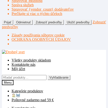
Spravovať možnosti
Správa služieb
Spravovať {vendor_count} dodávateľov
Prečítajte si viac o týchto účeloch
Zobraziť
Prijať
Odmietnuť
Zobraziť predvoľby
Uložiť predvoľby
predvoľby
Zásady používania súborov cookie
OCHRANA OSOBNÝCH ÚDAJOV
Preskočiť
Preskočiť
na
na
Všetky produkty skladom
navigáciu
obsah
Kontaktujte nás
Môj účet
Hľadať:
Vyhľadávanie
Menu
Kategórie produktov
Poštovné zadarmo nad 59 €