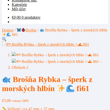
Kontaktujte nás.
Kategórie
Môj účet
€
0,00
0 produktov
Domov
/
Brošne
/
Brošňa Rybka – šperk z morských hlbín
fi61
Brošňa Rybka – šperk z
morských hlbín
fi61
€
5,00
vrátane DPH
Veľkosť: cca 47 mm × 37 mm