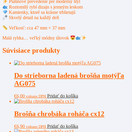
Platinové prevedenie pre moderný štýl
Roztomilý rybí dizajn s jemným leskom
Kamienky, ktoré sa krásne trblietajú
Skvelý detail na každý deň
Veľkosť: cca 47 mm × 37 mm
Malá rybka… veľký módny úlovok
Súvisiace produkty
Do strieborna ladená brošňa motýľa
AG075
€
6,00
Pridať do košíka
vrátane DPH
Brošňa chrobáka roháča cx12
€
6,90
Pridať do košíka
vrátane DPH