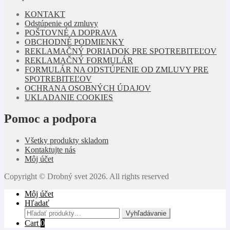
KONTAKT
Odstúpenie od zmluvy
POŠTOVNÉ A DOPRAVA
OBCHODNÉ PODMIENKY
REKLAMAČNÝ PORIADOK PRE SPOTREBITEĽOV
REKLAMAČNÝ FORMULÁR
FORMULÁR NA ODSTÚPENIE OD ZMLUVY PRE
SPOTREBITEĽOV
OCHRANA OSOBNÝCH ÚDAJOV
UKLADANIE COOKIES
Pomoc a podpora
Všetky produkty skladom
Kontaktujte nás
Môj účet
Copyright © Drobný svet 2026. All rights reserved
Môj účet
Hľadať
Hľadať:
Vyhľadávanie
Cart
0