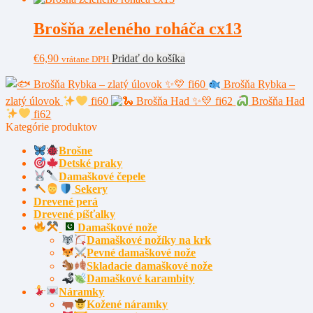
Brošňa zeleného roháča cx13
€
6,90
Pridať do košíka
vrátane DPH
Brošňa Rybka –
zlatý úlovok
fi60
Brošňa Had
fi62
Kategórie produktov
Brošne
Detské praky
Damaškové čepele
Sekery
Drevené perá
Drevené píšťalky
Damaškové nože
Damaškové nožíky na krk
Pevné damaškové nože
Skladacie damaškové nože
Damaškové karambity
Náramky
Kožené náramky