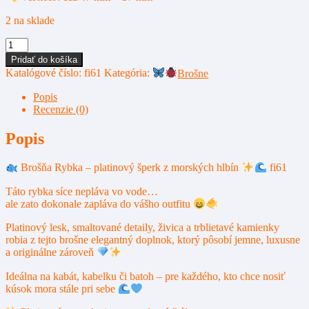
2 na sklade
množstvo
Pridať do košíka
Brošňa
Katalógové číslo:
fi61
Kategória:
Brošne
Rybka
–
Popis
šperk
Recenzie (0)
z
morských
Popis
hlbín
Brošňa Rybka – platinový šperk z morských hlbín
fi61
fi61
Táto rybka síce nepláva vo vode…
ale zato dokonale zapláva do vášho outfitu
Platinový lesk, smaltované detaily, živica a trblietavé kamienky
robia z tejto brošne elegantný doplnok, ktorý pôsobí jemne, luxusne
a originálne zároveň
Ideálna na kabát, kabelku či batoh – pre každého, kto chce nosiť
kúsok mora stále pri sebe