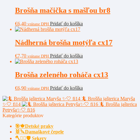
Brošňa mačička s mašľou br8
€
6,40
Pridať do košíka
vrátane DPH
Nádherná brošňa motýľa cx17
€
7,70
Pridať do košíka
vrátane DPH
Brošňa zeleného roháča cx13
€
6,90
Pridať do košíka
vrátane DPH
🦎 Brošňa jašterica Maryša
✨🤍 fi14
🦎 Brošňa jašterica
Petryša✨🤍 fi16
Kategórie produktov
🎯🍁Detské praky
🐰🔪Damaškové čepele
🪓🧔‍♂️🛡️ Sekery