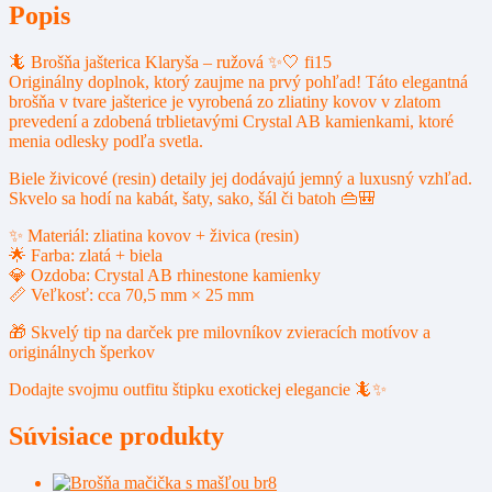
fi15
Popis
🦎 Brošňa jašterica Klaryša – ružová ✨🤍 fi15
Originálny doplnok, ktorý zaujme na prvý pohľad! Táto elegantná
brošňa v tvare jašterice je vyrobená zo zliatiny kovov v zlatom
prevedení a zdobená trblietavými Crystal AB kamienkami, ktoré
menia odlesky podľa svetla.
Biele živicové (resin) detaily jej dodávajú jemný a luxusný vzhľad.
Skvelo sa hodí na kabát, šaty, sako, šál či batoh 👜🎒
✨ Materiál: zliatina kovov + živica (resin)
🌟 Farba: zlatá + biela
💎 Ozdoba: Crystal AB rhinestone kamienky
📏 Veľkosť: cca 70,5 mm × 25 mm
🎁 Skvelý tip na darček pre milovníkov zvieracích motívov a
originálnych šperkov
Dodajte svojmu outfitu štipku exotickej elegancie 🦎✨
Súvisiace produkty