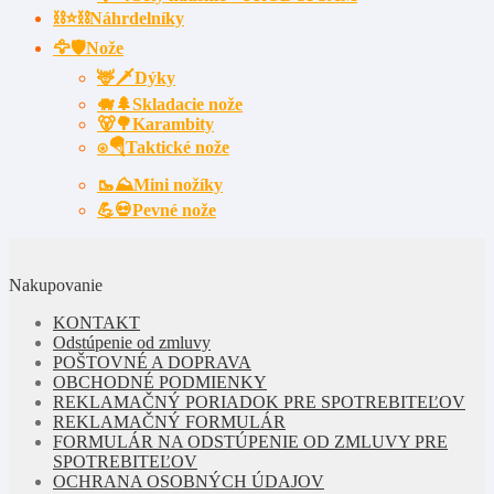
⛓⭐⛓️Náhrdelníky
🦅🛡️Nože
🦌🗡Dýky
🐗🌲Skladacie nože
🐻🌳Karambity
⍟🪂Taktické nože
🥾⛰️Mini nožíky
💪💀Pevné nože
Nakupovanie
KONTAKT
Odstúpenie od zmluvy
POŠTOVNÉ A DOPRAVA
OBCHODNÉ PODMIENKY
REKLAMAČNÝ PORIADOK PRE SPOTREBITEĽOV
REKLAMAČNÝ FORMULÁR
FORMULÁR NA ODSTÚPENIE OD ZMLUVY PRE
SPOTREBITEĽOV
OCHRANA OSOBNÝCH ÚDAJOV