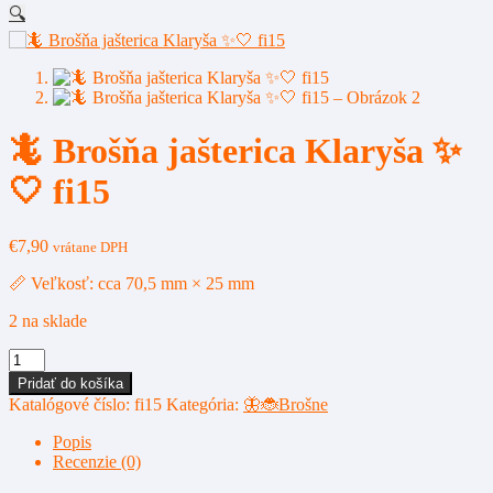
🔍
🦎 Brošňa jašterica Klaryša ✨
🤍 fi15
€
7,90
vrátane DPH
📏 Veľkosť: cca 70,5 mm × 25 mm
2 na sklade
množstvo
🦎
Pridať do košíka
Brošňa
Katalógové číslo:
fi15
Kategória:
🦋🐞Brošne
jašterica
Klaryša
Popis
✨
Recenzie (0)
🤍