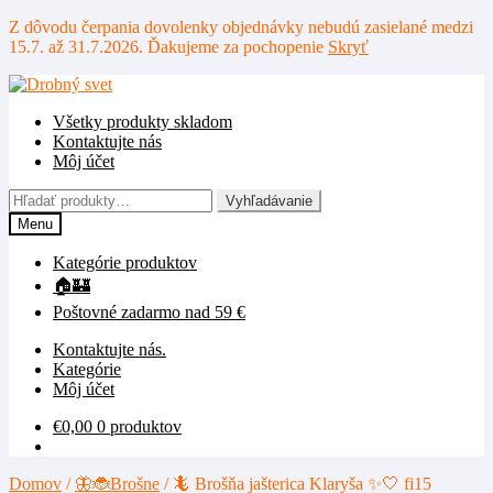
Z dôvodu čerpania dovolenky objednávky nebudú zasielané medzi
15.7. až 31.7.2026. Ďakujeme za pochopenie
Skryť
Preskočiť
Preskočiť
na
na
Všetky produkty skladom
navigáciu
obsah
Kontaktujte nás
Môj účet
Hľadať:
Vyhľadávanie
Menu
Kategórie produktov
🏠🏰
Poštovné zadarmo nad 59 €
Kontaktujte nás.
Kategórie
Môj účet
€
0,00
0 produktov
Domov
/
🦋🐞Brošne
/
🦎 Brošňa jašterica Klaryša ✨🤍 fi15