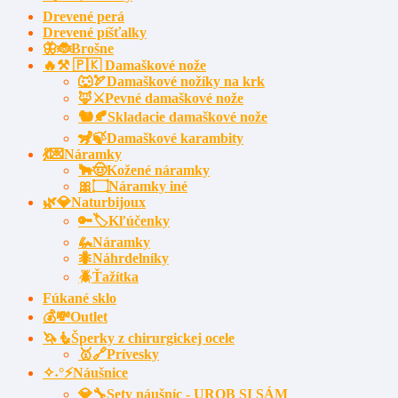
Drevené perá
Drevené píšťalky
🦋🐞Brošne
🔥⚒️ 🇵🇰 Damaškové nože
🐺🏹Damaškové nožíky na krk
🦊⚔️Pevné damaškové nože
🐿️🍂Skladacie damaškové nože
🦨🍃Damaškové karambity
💃💌Náramky
🐂🤠Kožené náramky
🎀۝Náramky iné
🌿💎Naturbijoux
🔑🏷️Kľúčenky
🦗Náramky
🐜Náhrdelníky
🪲Ťažítka
Fúkané sklo
💰💸Outlet
🦄🧜Šperky z chirurgickej ocele
🥇🔗Prívesky
✧˖°⚡Náušnice
💎🔧Sety náušníc - UROB SI SÁM