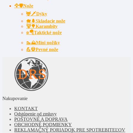
🦅🛡️Nože
🦌🗡Dýky
🐗🌲Skladacie nože
🐻🌳Karambity
⍟🪂Taktické nože
🥾⛰️Mini nožíky
💪💀Pevné nože
Nakupovanie
KONTAKT
Odstúpenie od zmluvy
POŠTOVNÉ A DOPRAVA
OBCHODNÉ PODMIENKY
REKLAMAČNÝ PORIADOK PRE SPOTREBITEĽOV