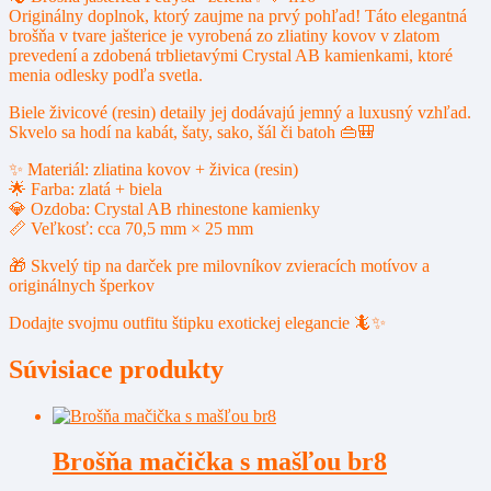
Originálny doplnok, ktorý zaujme na prvý pohľad! Táto elegantná
brošňa v tvare jašterice je vyrobená zo zliatiny kovov v zlatom
prevedení a zdobená trblietavými Crystal AB kamienkami, ktoré
menia odlesky podľa svetla.
Biele živicové (resin) detaily jej dodávajú jemný a luxusný vzhľad.
Skvelo sa hodí na kabát, šaty, sako, šál či batoh 👜🎒
✨ Materiál: zliatina kovov + živica (resin)
🌟 Farba: zlatá + biela
💎 Ozdoba: Crystal AB rhinestone kamienky
📏 Veľkosť: cca 70,5 mm × 25 mm
🎁 Skvelý tip na darček pre milovníkov zvieracích motívov a
originálnych šperkov
Dodajte svojmu outfitu štipku exotickej elegancie 🦎✨
Súvisiace produkty
Brošňa mačička s mašľou br8