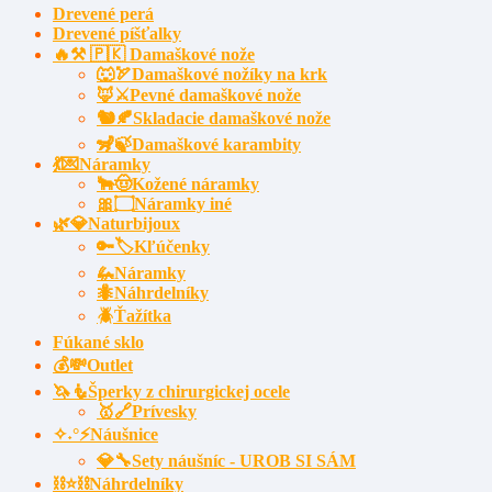
Drevené perá
Drevené píšťalky
🔥⚒️ 🇵🇰 Damaškové nože
🐺🏹Damaškové nožíky na krk
🦊⚔️Pevné damaškové nože
🐿️🍂Skladacie damaškové nože
🦨🍃Damaškové karambity
💃💌Náramky
🐂🤠Kožené náramky
🎀۝Náramky iné
🌿💎Naturbijoux
🔑🏷️Kľúčenky
🦗Náramky
🐜Náhrdelníky
🪲Ťažítka
Fúkané sklo
💰💸Outlet
🦄🧜Šperky z chirurgickej ocele
🥇🔗Prívesky
✧˖°⚡Náušnice
💎🔧Sety náušníc - UROB SI SÁM
⛓⭐⛓️Náhrdelníky