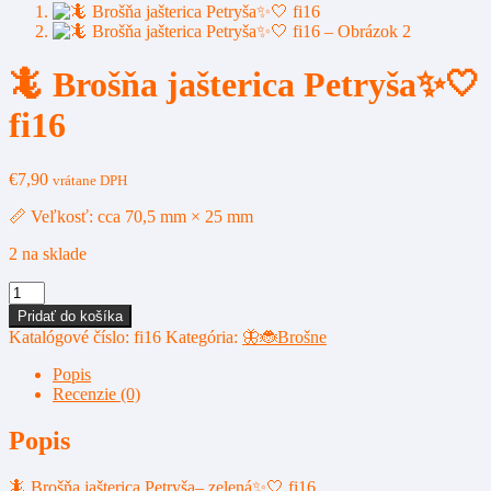
🦎 Brošňa jašterica Petryša✨🤍
fi16
€
7,90
vrátane DPH
📏 Veľkosť: cca 70,5 mm × 25 mm
2 na sklade
množstvo
🦎
Pridať do košíka
Brošňa
Katalógové číslo:
fi16
Kategória:
🦋🐞Brošne
jašterica
Petryša✨
Popis
🤍
Recenzie (0)
fi16
Popis
🦎 Brošňa jašterica Petryša– zelená✨🤍 fi16