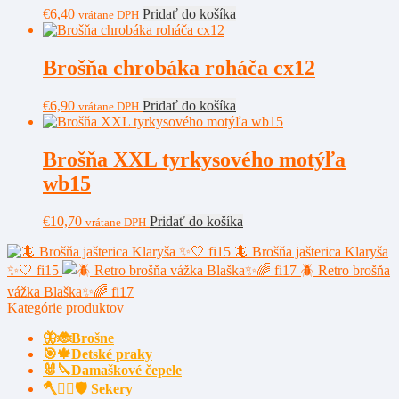
€
6,40
Pridať do košíka
vrátane DPH
Brošňa chrobáka roháča cx12
€
6,90
Pridať do košíka
vrátane DPH
Brošňa XXL tyrkysového motýľa
wb15
€
10,70
Pridať do košíka
vrátane DPH
🦎 Brošňa jašterica Klaryša
✨🤍 fi15
🪲 Retro brošňa
vážka Blaška✨🌈 fi17
Kategórie produktov
🦋🐞Brošne
🎯🍁Detské praky
🐰🔪Damaškové čepele
🪓🧔‍♂️🛡️ Sekery