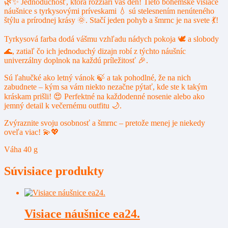
🌿✨ Jednoduchosť, ktorá rozžiari váš deň! Tieto bohémske visiace
náušnice s tyrkysovými príveskami 💧 sú stelesnením nenúteného
štýlu a prírodnej krásy 🌞. Stačí jeden pohyb a šmrnc je na svete 💃!
Tyrkysová farba dodá vášmu vzhľadu nádych pokoja 🕊️ a slobody
🌊, zatiaľ čo ich jednoduchý dizajn robí z týchto náušníc
univerzálny doplnok na každú príležitosť 🎉.
Sú ľahučké ako letný vánok 🍃 a tak pohodlné, že na nich
zabudnete – kým sa vám niekto nezačne pýtať, kde ste k takým
kráskam prišli! 😍 Perfektné na každodenné nosenie alebo ako
jemný detail k večernému outfitu 🌙.
Zvýraznite svoju osobnosť a šmrnc – pretože menej je niekedy
oveľa viac! 💫💖
Váha 40 g
Súvisiace produkty
Visiace náušnice ea24.