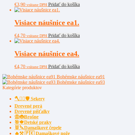
€
3,90
Pridať do košíka
vrátane DPH
Visiace náušnice ea1.
€
4,70
Pridať do košíka
vrátane DPH
Visiace náušnice ea4.
€
4,70
Pridať do košíka
vrátane DPH
Bohémske náušnice ea91
Bohémske náušnice ea93
Kategórie produktov
🪓🧔‍♂️🛡️ Sekery
Drevené perá
Drevené píšťalky
🦋🐞Brošne
🎯🍁Detské praky
🐰🔪Damaškové čepele
🔥⚒️ 🇵🇰 Damaškové nože