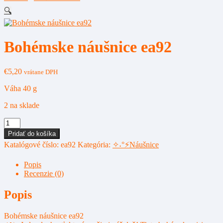
🔍
Bohémske náušnice ea92
€
5,20
vrátane DPH
Váha 40 g
2 na sklade
množstvo
Bohémske
Pridať do košíka
náušnice
Katalógové číslo:
ea92
Kategória:
✧˖°⚡Náušnice
ea92
Popis
Recenzie (0)
Popis
Bohémske náušnice ea92