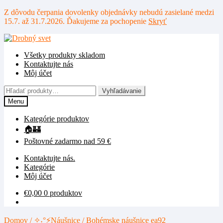
Z dôvodu čerpania dovolenky objednávky nebudú zasielané medzi
15.7. až 31.7.2026. Ďakujeme za pochopenie
Skryť
Preskočiť
Preskočiť
na
na
Všetky produkty skladom
navigáciu
obsah
Kontaktujte nás
Môj účet
Hľadať:
Vyhľadávanie
Menu
Kategórie produktov
🏠🏰
Poštovné zadarmo nad 59 €
Kontaktujte nás.
Kategórie
Môj účet
€
0,00
0 produktov
Domov
/
✧˖°⚡Náušnice
/
Bohémske náušnice ea92