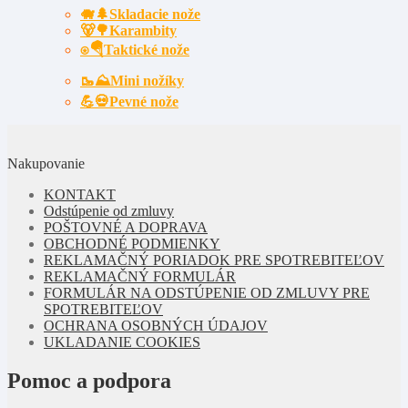
🐗🌲Skladacie nože
🐻🌳Karambity
⍟🪂Taktické nože
🥾⛰️Mini nožíky
💪💀Pevné nože
Nakupovanie
KONTAKT
Odstúpenie od zmluvy
POŠTOVNÉ A DOPRAVA
OBCHODNÉ PODMIENKY
REKLAMAČNÝ PORIADOK PRE SPOTREBITEĽOV
REKLAMAČNÝ FORMULÁR
FORMULÁR NA ODSTÚPENIE OD ZMLUVY PRE
SPOTREBITEĽOV
OCHRANA OSOBNÝCH ÚDAJOV
UKLADANIE COOKIES
Pomoc a podpora