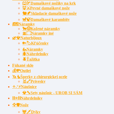
🐺🏹Damaškové nožíky na krk
🦊⚔️Pevné damaškové nože
🐿️🍂Skladacie damaškové nože
🦨🍃Damaškové karambity
💃💌Náramky
🐂🤠Kožené náramky
🎀۝Náramky iné
🌿💎Naturbijoux
🔑🏷️Kľúčenky
🦗Náramky
🐜Náhrdelníky
🪲Ťažítka
Fúkané sklo
💰💸Outlet
🦄🧜Šperky z chirurgickej ocele
🥇🔗Prívesky
✧˖°⚡Náušnice
💎🔧Sety náušníc - UROB SI SÁM
⛓⭐⛓️Náhrdelníky
🦅🛡️Nože
🦌🗡Dýky