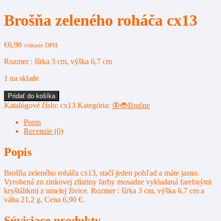
Brošňa zeleného roháča cx13
€
6,90
vrátane DPH
Rozmer : šírka 3 cm, výška 6,7 cm
1 na sklade
množstvo
Pridať do košíka
Brošňa
Katalógové číslo:
cx13
Kategória:
🦋🐞Brošne
zeleného
roháča
Popis
cx13
Recenzie (0)
Popis
Brošňa zeleného roháča cx13, stačí jeden pohľad a máte jasno.
Vyrobená zo zinkovej zliatiny farby mosadze vykladaná farebnými
kryštálikmi z umelej živice. Rozmer : šírka 3 cm, výška 6,7 cm a
váha 21,2 g. Cena 6,90 €.
Súvisiace produkty