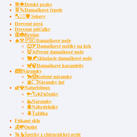
🎯🍁Detské praky
🐰🔪Damaškové čepele
🪓🧔‍♂️🛡️ Sekery
Drevené perá
Drevené píšťalky
🦋🐞Brošne
🔥⚒️ 🇵🇰 Damaškové nože
🐺🏹Damaškové nožíky na krk
🦊⚔️Pevné damaškové nože
🐿️🍂Skladacie damaškové nože
🦨🍃Damaškové karambity
💃💌Náramky
🐂🤠Kožené náramky
🎀۝Náramky iné
🌿💎Naturbijoux
🔑🏷️Kľúčenky
🦗Náramky
🐜Náhrdelníky
🪲Ťažítka
Fúkané sklo
💰💸Outlet
🦄🧜Šperky z chirurgickej ocele