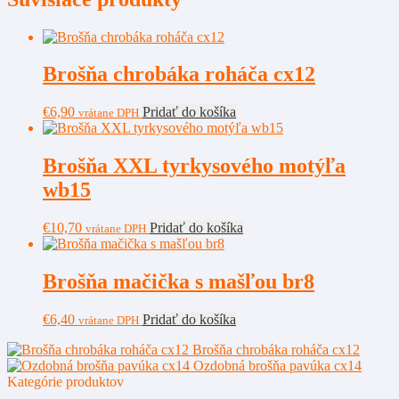
Brošňa chrobáka roháča cx12
€
6,90
Pridať do košíka
vrátane DPH
Brošňa XXL tyrkysového motýľa
wb15
€
10,70
Pridať do košíka
vrátane DPH
Brošňa mačička s mašľou br8
€
6,40
Pridať do košíka
vrátane DPH
Brošňa chrobáka roháča cx12
Ozdobná brošňa pavúka cx14
Kategórie produktov