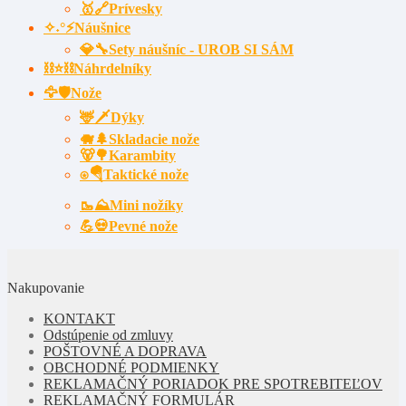
🥇🔗Prívesky
✧˖°⚡Náušnice
💎🔧Sety náušníc - UROB SI SÁM
⛓⭐⛓️Náhrdelníky
🦅🛡️Nože
🦌🗡Dýky
🐗🌲Skladacie nože
🐻🌳Karambity
⍟🪂Taktické nože
🥾⛰️Mini nožíky
💪💀Pevné nože
Nakupovanie
KONTAKT
Odstúpenie od zmluvy
POŠTOVNÉ A DOPRAVA
OBCHODNÉ PODMIENKY
REKLAMAČNÝ PORIADOK PRE SPOTREBITEĽOV
REKLAMAČNÝ FORMULÁR