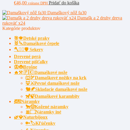
€
46,00
Pridať do košíka
vrátane DPH
Damaškový nôž fa30
Damašk a 2 druhy dreva
rukoväť x24
Kategórie produktov
🎯🍁Detské praky
🐰🔪Damaškové čepele
🪓🧔‍♂️🛡️ Sekery
Drevené perá
Drevené píšťalky
🦋🐞Brošne
🔥⚒️ 🇵🇰 Damaškové nože
🐺🏹Damaškové nožíky na krk
🦊⚔️Pevné damaškové nože
🐿️🍂Skladacie damaškové nože
🦨🍃Damaškové karambity
💃💌Náramky
🐂🤠Kožené náramky
🎀۝Náramky iné
🌿💎Naturbijoux
🔑🏷️Kľúčenky