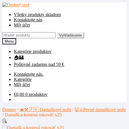
Preskočiť
Preskočiť
na
na
Všetky produkty skladom
navigáciu
obsah
Kontaktujte nás
Môj účet
Hľadať:
Vyhľadávanie
Menu
Kategórie produktov
🏠🏰
Poštovné zadarmo nad 59 €
Kontaktujte nás.
Kategórie
Môj účet
€
0,00
0 produktov
Domov
/
🔥⚒️ 🇵🇰 Damaškové nože
/
🦊⚔️Pevné damaškové nože
/
Damašk a kostená rukoväť x25
🔍