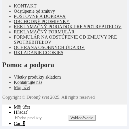
KONTAKT
Odstúpenie od zmluvy
POŠTOVNÉ A DOPRAVA
OBCHODNÉ PODMIENKY
REKLAMAČNÝ PORIADOK PRE SPOTREBITEĽOV
REKLAMAČNÝ FORMULÁR
FORMULÁR NA ODSTÚPENIE OD ZMLUVY PRE
SPOTREBITEĽOV
OCHRANA OSOBNÝCH ÚDAJOV
UKLADANIE COOKIES
Pomoc a podpora
Všetky produkty skladom
Kontaktujte nás
Môj účet
Copyright © Drobný svet 2025. All rights reserved
Môj účet
Hľadať
Hľadať:
Vyhľadávanie
Cart
0