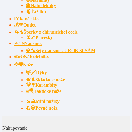
🦗Náramky
🐜Náhrdelníky
🪲Ťažítka
Fúkané sklo
💰💸Outlet
🦄🧜Šperky z chirurgickej ocele
🥇🔗Prívesky
✧˖°⚡Náušnice
💎🔧Sety náušníc - UROB SI SÁM
⛓⭐⛓️Náhrdelníky
🦅🛡️Nože
🦌🗡Dýky
🐗🌲Skladacie nože
🐻🌳Karambity
⍟🪂Taktické nože
🥾⛰️Mini nožíky
💪💀Pevné nože
Nakupovanie