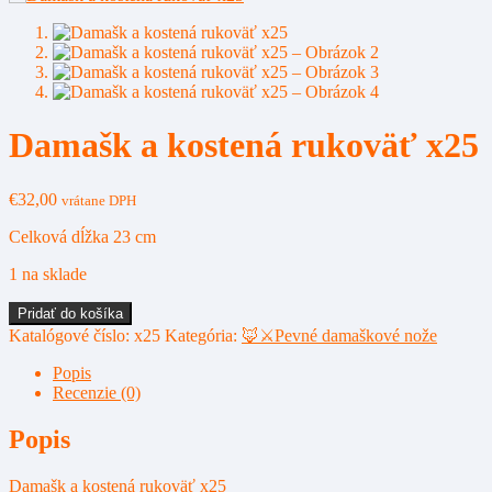
Damašk a kostená rukoväť x25
€
32,00
vrátane DPH
Celková dĺžka 23 cm
1 na sklade
množstvo
Pridať do košíka
Damašk
Katalógové číslo:
x25
Kategória:
🦊⚔️Pevné damaškové nože
a
kostená
Popis
rukoväť
Recenzie (0)
x25
Popis
Damašk a kostená rukoväť x25