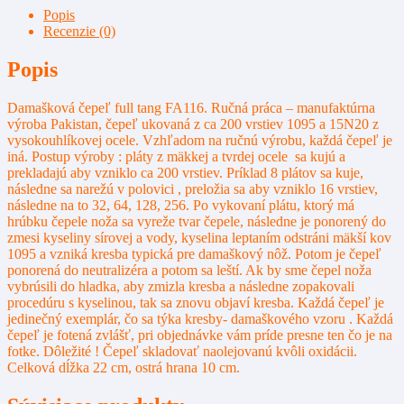
Popis
Recenzie (0)
Popis
Damašková čepeľ full tang FA116. Ručná práca – manufaktúrna
výroba Pakistan, čepeľ ukovaná z ca 200 vrstiev 1095 a 15N20 z
vysokouhlíkovej ocele. Vzhľadom na ručnú výrobu, každá čepeľ je
iná. Postup výroby : pláty z mäkkej a tvrdej ocele sa kujú a
prekladajú aby vzniklo ca 200 vrstiev. Príklad 8 plátov sa kuje,
následne sa narežú v polovici , preložia sa aby vzniklo 16 vrstiev,
následne na to 32, 64, 128, 256. Po vykovaní plátu, ktorý má
hrúbku čepele noža sa vyreže tvar čepele, následne je ponorený do
zmesi kyseliny sírovej a vody, kyselina leptaním odstráni mäkší kov
1095 a vzniká kresba typická pre damaškový nôž. Potom je čepeľ
ponorená do neutralizéra a potom sa leští. Ak by sme čepel noža
vybrúsili do hladka, aby zmizla kresba a následne zopakovali
procedúru s kyselinou, tak sa znovu objaví kresba. Každá čepeľ je
jedinečný exemplár, čo sa týka kresby- damaškového vzoru . Každá
čepeľ je fotená zvlášť, pri objednávke vám príde presne ten čo je na
fotke. Dôležité ! Čepeľ skladovať naolejovanú kvôli oxidácii.
Celková dĺžka 22 cm, ostrá hrana 10 cm.