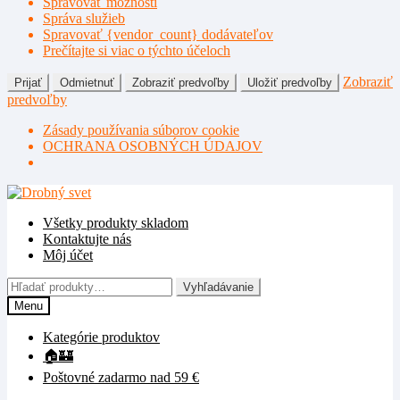
Spravovať možnosti
Správa služieb
Spravovať {vendor_count} dodávateľov
Prečítajte si viac o týchto účeloch
Zobraziť
Prijať
Odmietnuť
Zobraziť predvoľby
Uložiť predvoľby
predvoľby
Zásady používania súborov cookie
OCHRANA OSOBNÝCH ÚDAJOV
Preskočiť
Preskočiť
na
na
Všetky produkty skladom
navigáciu
obsah
Kontaktujte nás
Môj účet
Hľadať:
Vyhľadávanie
Menu
Kategórie produktov
🏠🏰
Poštovné zadarmo nad 59 €