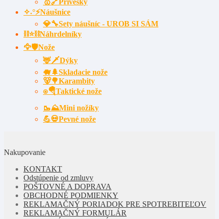
🥇🔗Prívesky
✧˖°⚡Náušnice
💎🔧Sety náušníc - UROB SI SÁM
⛓⭐⛓️Náhrdelníky
🦅🛡️Nože
🦌🗡Dýky
🐗🌲Skladacie nože
🐻🌳Karambity
⍟🪂Taktické nože
🥾⛰️Mini nožíky
💪💀Pevné nože
Nakupovanie
KONTAKT
Odstúpenie od zmluvy
POŠTOVNÉ A DOPRAVA
OBCHODNÉ PODMIENKY
REKLAMAČNÝ PORIADOK PRE SPOTREBITEĽOV
REKLAMAČNÝ FORMULÁR