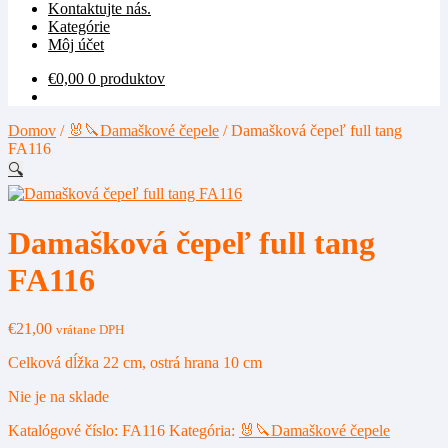
Kontaktujte nás.
Kategórie
Môj účet
€
0,00
0 produktov
Domov
/
🐰🔪Damaškové čepele
/
Damašková čepeľ full tang
FA116
🔍
Damašková čepeľ full tang
FA116
€
21,00
vrátane DPH
Celková dĺžka 22 cm, ostrá hrana 10 cm
Nie je na sklade
Katalógové číslo:
FA116
Kategória:
🐰🔪Damaškové čepele