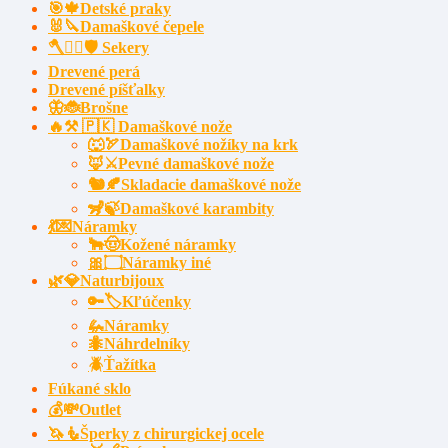
🎯🍁Detské praky
🐰🔪Damaškové čepele
🪓🧔‍♂️🛡️ Sekery
Drevené perá
Drevené píšťalky
🦋🐞Brošne
🔥⚒️ 🇵🇰 Damaškové nože
🐺🏹Damaškové nožíky na krk
🦊⚔️Pevné damaškové nože
🐿️🍂Skladacie damaškové nože
🦨🍃Damaškové karambity
💃💌Náramky
🐂🤠Kožené náramky
🎀۝Náramky iné
🌿💎Naturbijoux
🔑🏷️Kľúčenky
🦗Náramky
🐜Náhrdelníky
🪲Ťažítka
Fúkané sklo
💰💸Outlet
🦄🧜Šperky z chirurgickej ocele