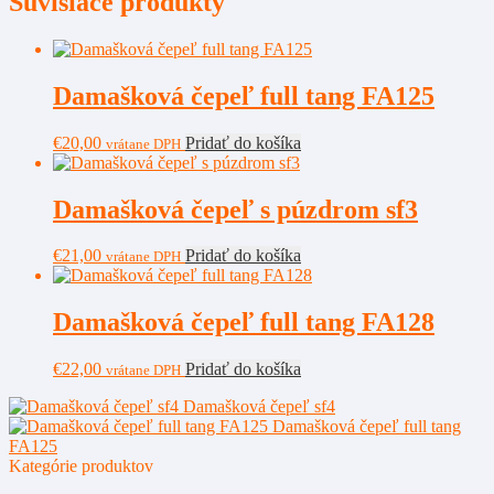
Súvisiace produkty
Damašková čepeľ full tang FA125
€
20,00
Pridať do košíka
vrátane DPH
Damašková čepeľ s púzdrom sf3
€
21,00
Pridať do košíka
vrátane DPH
Damašková čepeľ full tang FA128
€
22,00
Pridať do košíka
vrátane DPH
Damašková čepeľ sf4
Damašková čepeľ full tang
FA125
Kategórie produktov