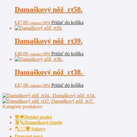
Damaškový nôž rt58.
€
47,00
Pridať do košíka
vrátane DPH
Damaškový nôž rt39.
€
49,00
Pridať do košíka
vrátane DPH
Damaškový nôž rt38.
€
47,00
Pridať do košíka
vrátane DPH
Damaškový nôž rt34.
Damaškový nôž rt37.
Kategórie produktov
🎯🍁Detské praky
🐰🔪Damaškové čepele
🪓🧔‍♂️🛡️ Sekery
Drevené perá