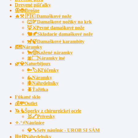
Drevené píšťalky
🦋🐞Brošne
🔥⚒️ 🇵🇰 Damaškové nože
🐺🏹Damaškové nožíky na krk
🦊⚔️Pevné damaškové nože
🐿️🍂Skladacie damaškové nože
🦨🍃Damaškové karambity
💃💌Náramky
🐂🤠Kožené náramky
🎀۝Náramky iné
🌿💎Naturbijoux
🔑🏷️Kľúčenky
🦗Náramky
🐜Náhrdelníky
🪲Ťažítka
Fúkané sklo
💰💸Outlet
🦄🧜Šperky z chirurgickej ocele
🥇🔗Prívesky
✧˖°⚡Náušnice
💎🔧Sety náušníc - UROB SI SÁM
⛓⭐⛓️Náhrdelníky