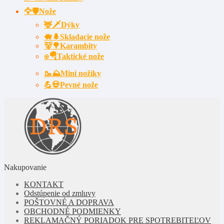
🦅🛡️Nože
🦌🗡Dýky
🐗🌲Skladacie nože
🐻🌳Karambity
⍟🪂Taktické nože
🥾⛰️Mini nožíky
💪💀Pevné nože
Nakupovanie
KONTAKT
Odstúpenie od zmluvy
POŠTOVNÉ A DOPRAVA
OBCHODNÉ PODMIENKY
REKLAMAČNÝ PORIADOK PRE SPOTREBITEĽOV