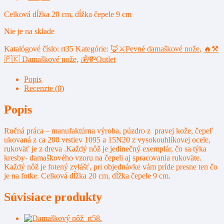
cena
cena
Celková dĺžka 20 cm, dĺžka čepele 9 cm
bola:
je:
€46,00.
€38,00.
Nie je na sklade
Katalógové číslo:
rt35
Kategórie:
🦊⚔️Pevné damaškové nože
,
🔥⚒️
🇵🇰 Damaškové nože
,
💰💸Outlet
Popis
Recenzie (0)
Popis
Ručná práca – manufaktúrna výroba, púzdro z pravej kože, čepeľ
ukovaná z ca 200 vrstiev 1095 a 15N20 z vysokouhlíkovej ocele,
rukoväť je z dreva .Každý nôž je jedinečný exemplár, čo sa týka
kresby- damaškového vzoru na čepeli aj spracovania rukoväte.
Každý nôž je fotený zvlášť, pri objednávke vám príde presne ten čo
je na fotke. Celková dĺžka 20 cm, dĺžka čepele 9 cm.
Súvisiace produkty