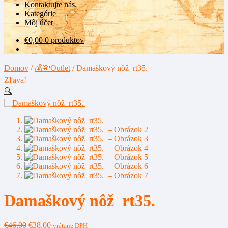
Kontaktujte nás.
Kategórie
Môj účet
€
0,00
0 produktov
Domov
/
💰💸Outlet
/
Damaškový nôž rt35.
Zľava!
🔍
Damaškový nôž rt35.
Pôvodná
Aktuálna
€
46,00
€
38,00
vrátane DPH