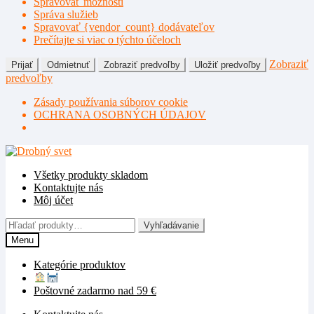
Spravovať možnosti
Správa služieb
Spravovať {vendor_count} dodávateľov
Prečítajte si viac o týchto účeloch
Zobraziť
Prijať
Odmietnuť
Zobraziť predvoľby
Uložiť predvoľby
predvoľby
Zásady používania súborov cookie
OCHRANA OSOBNÝCH ÚDAJOV
Preskočiť
Preskočiť
na
na
Všetky produkty skladom
navigáciu
obsah
Kontaktujte nás
Môj účet
Hľadať:
Vyhľadávanie
Menu
Kategórie produktov
Poštovné zadarmo nad 59 €