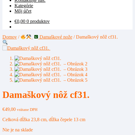
Kontaktujte nás.
Kategórie
Môj účet
€
0,00
0 produktov
Domov
/
Damaškové nože
/
Damaškový nôž cf31.
Damaškový nôž cf31.
€
49,00
vrátane DPH
Celková dĺžka 23,8 cm, dĺžka čepele 13 cm
Nie je na sklade