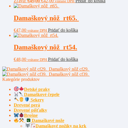
Pôvodná
Aktuálna
Zľava!
€
49,00
€
42,00
Pridať do košíka
vrátane DPH
cena
cena
bola:
je:
€49,00.
€42,00.
Damaškový nôž rt65.
€
47,00
Pridať do košíka
vrátane DPH
Damaškový nôž rt54.
€
48,00
Pridať do košíka
vrátane DPH
Damaškový nôž cf29.
Damaškový nôž cf39.
Kategórie produktov
Detské praky
Damaškové čepele
Sekery
Drevené perá
Drevené píšťalky
Brošne
Damaškové nože
Damaškové nožíky na krk