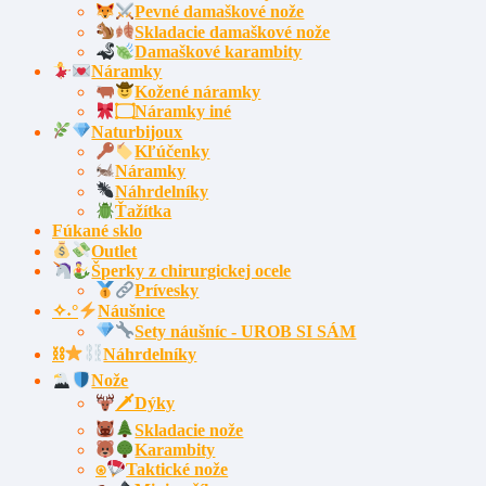
Pevné damaškové nože
Skladacie damaškové nože
Damaškové karambity
Náramky
Kožené náramky
۝Náramky iné
Naturbijoux
Kľúčenky
Náramky
Náhrdelníky
Ťažítka
Fúkané sklo
Outlet
Šperky z chirurgickej ocele
Prívesky
✧˖°
Náušnice
Sety náušníc - UROB SI SÁM
⛓
Náhrdelníky
Nože
🗡Dýky
Skladacie nože
Karambity
⍟
Taktické nože