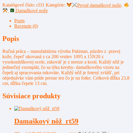
Katalógové číslo:
cf31
Kategórie:
Pevné damaškové nože
,
Damaškové nože
Popis
Recenzie (0)
Popis
Ručná práca – manufaktúrna výroba Pakistan, púzdro z pravej
kože, čepeľ ukovaná z ca 200 vrstiev 1095 a 15N20 z
vysokouhlíkovej ocele, rukoväť je z nereze a kosti. Každý nôž je
jedinečný exemplár, čo sa týka kresby- damaškového vzoru na
čepeli aj spracovania rukoväte. Každý nôž je fotený zvlášť, pri
objednávke vám príde presne ten čo je na fotke. Celková dĺžka 23,8
cm, dĺžka čepele 13 cm.
Súvisiace produkty
Damaškový nôž rt59