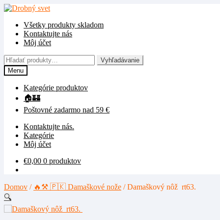
Preskočiť
Preskočiť
na
na
Všetky produkty skladom
navigáciu
obsah
Kontaktujte nás
Môj účet
Hľadať:
Vyhľadávanie
Menu
Kategórie produktov
🏠🏰
Poštovné zadarmo nad 59 €
Kontaktujte nás.
Kategórie
Môj účet
€
0,00
0 produktov
Domov
/
🔥⚒️ 🇵🇰 Damaškové nože
/
Damaškový nôž rt63.
🔍