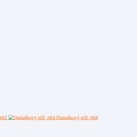
rt62
Damaškový nôž rt64