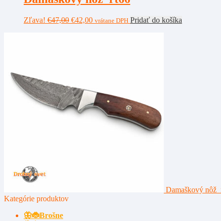
Pôvodná
Aktuálna
Zľava!
€
47,00
€
42,00
Pridať do košíka
vrátane DPH
cena
cena
bola:
je:
€47,00.
€42,00.
Damaškový nôž 
Kategórie produktov
🦋🐞Brošne