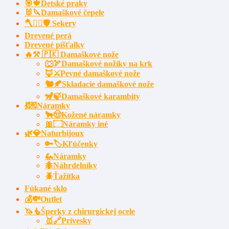
🎯🍁Detské praky
🐰🔪Damaškové čepele
🪓🧔‍♂️🛡️ Sekery
Drevené perá
Drevené píšťalky
🔥⚒️ 🇵🇰 Damaškové nože
🐺🏹Damaškové nožíky na krk
🦊⚔️Pevné damaškové nože
🐿️🍂Skladacie damaškové nože
🦨🍃Damaškové karambity
💃💌Náramky
🐂🤠Kožené náramky
🎀۝Náramky iné
🌿💎Naturbijoux
🔑🏷️Kľúčenky
🦗Náramky
🐜Náhrdelníky
🪲Ťažítka
Fúkané sklo
💰💸Outlet
🦄🧜Šperky z chirurgickej ocele
🥇🔗Prívesky