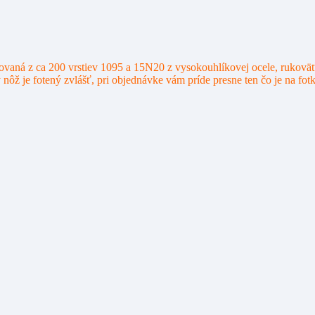
aná z ca 200 vrstiev 1095 a 15N20 z vysokouhlíkovej ocele, rukoväť j
ôž je fotený zvlášť, pri objednávke vám príde presne ten čo je na fot