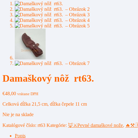
Damaškový nôž rt63.
€
48,00
vrátane DPH
Celková dĺžka 21,5 cm, dĺžka čepele 11 cm
Nie je na sklade
Katalógové číslo:
rt63
Kategórie:
🦊⚔️Pevné damaškové nože
,
🔥⚒️ 
Popis