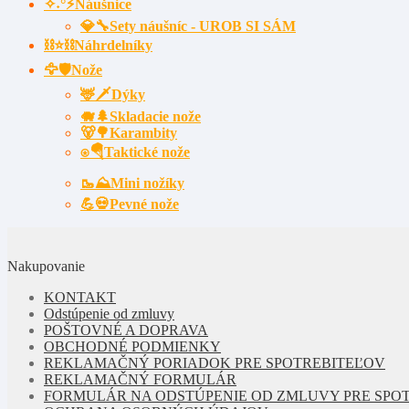
✧˖°⚡Náušnice
💎🔧Sety náušníc - UROB SI SÁM
⛓⭐⛓️Náhrdelníky
🦅🛡️Nože
🦌🗡Dýky
🐗🌲Skladacie nože
🐻🌳Karambity
⍟🪂Taktické nože
🥾⛰️Mini nožíky
💪💀Pevné nože
Nakupovanie
KONTAKT
Odstúpenie od zmluvy
POŠTOVNÉ A DOPRAVA
OBCHODNÉ PODMIENKY
REKLAMAČNÝ PORIADOK PRE SPOTREBITEĽOV
REKLAMAČNÝ FORMULÁR
FORMULÁR NA ODSTÚPENIE OD ZMLUVY PRE SPO