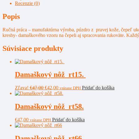
Recenzie (0)
Popis
Ručná práca – manufaktúrna výroba, púzdro z pravej kože, čepeľ ukov
kresby- damaškového vzoru na čepeli aj spracovania rukoväte. Každý n
Súvisiace produkty
Damaškový nôž rt15.
Pôvodná
Aktuálna
Zľava!
€
47,00
€
42,00
Pridať do košíka
vrátane DPH
cena
cena
bola:
je:
€47,00.
€42,00.
Damaškový nôž rt58.
€
47,00
Pridať do košíka
vrátane DPH
Damaškový nôž rt66