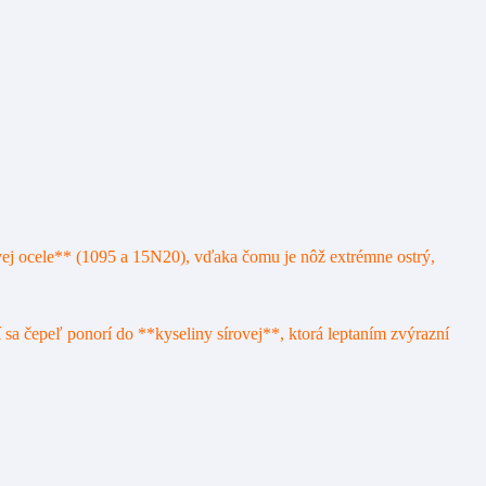
vej ocele** (1095 a 15N20), vďaka čomu je nôž extrémne ostrý,
 sa čepeľ ponorí do **kyseliny sírovej**, ktorá leptaním zvýrazní