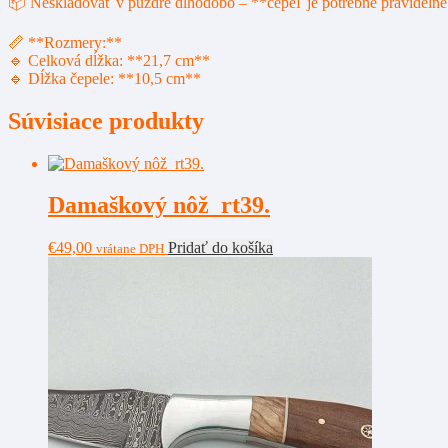
📦 Neskladovať v púzdre dlhodobo – **čepeľ je potrebné pravidelne 
📏 **Rozmery:**
🔹 Celková dĺžka: **21,7 cm**
🔹 Dĺžka čepele: **10,5 cm**
Súvisiace produkty
Damaškový nôž rt39.
€
49,00
Pridať do košíka
vrátane DPH