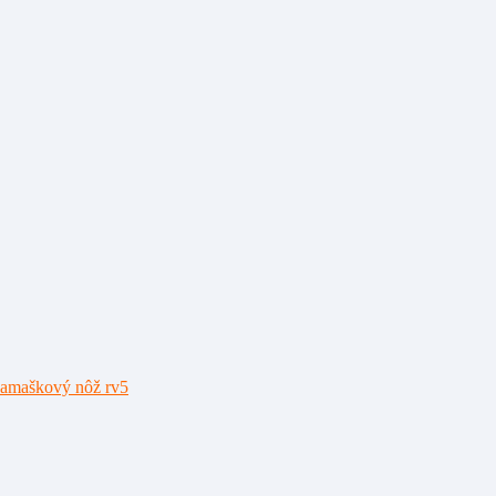
amaškový nôž rv5