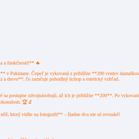
 a funkčnosti!** 🔥
** v Pakistane. Čepeľ je vykovaná z približne **200 vrstiev damaško
a drevo**, čo zaručuje pohodlný úchop a estetický vzhľad.
é sa postupne zdvojnásobujú, až ich je približne **200**. Po vykovaní
dokonalosti. 🏆🔬
ôž, ktorý vidíte na fotografii** – žiadne dva nie sú rovnaké!