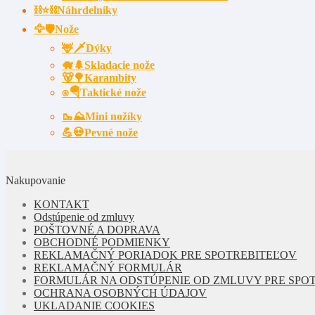
⛓⭐⛓️Náhrdelníky
🦅🛡️Nože
🦌🗡Dýky
🐗🌲Skladacie nože
🐻🌳Karambity
⍟🪂Taktické nože
🥾⛰️Mini nožíky
💪💀Pevné nože
Nakupovanie
KONTAKT
Odstúpenie od zmluvy
POŠTOVNÉ A DOPRAVA
OBCHODNÉ PODMIENKY
REKLAMAČNÝ PORIADOK PRE SPOTREBITEĽOV
REKLAMAČNÝ FORMULÁR
FORMULÁR NA ODSTÚPENIE OD ZMLUVY PRE SPO
OCHRANA OSOBNÝCH ÚDAJOV
UKLADANIE COOKIES