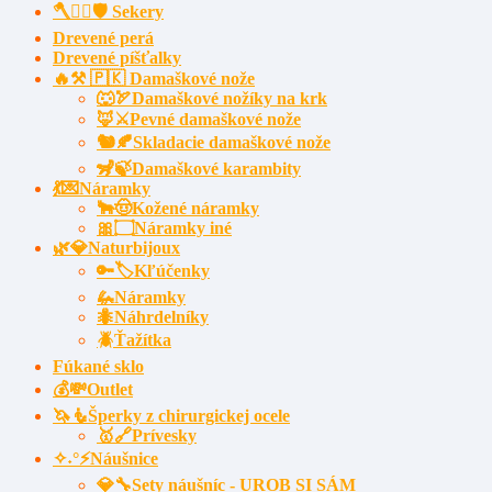
🪓🧔‍♂️🛡️ Sekery
Drevené perá
Drevené píšťalky
🔥⚒️ 🇵🇰 Damaškové nože
🐺🏹Damaškové nožíky na krk
🦊⚔️Pevné damaškové nože
🐿️🍂Skladacie damaškové nože
🦨🍃Damaškové karambity
💃💌Náramky
🐂🤠Kožené náramky
🎀۝Náramky iné
🌿💎Naturbijoux
🔑🏷️Kľúčenky
🦗Náramky
🐜Náhrdelníky
🪲Ťažítka
Fúkané sklo
💰💸Outlet
🦄🧜Šperky z chirurgickej ocele
🥇🔗Prívesky
✧˖°⚡Náušnice
💎🔧Sety náušníc - UROB SI SÁM