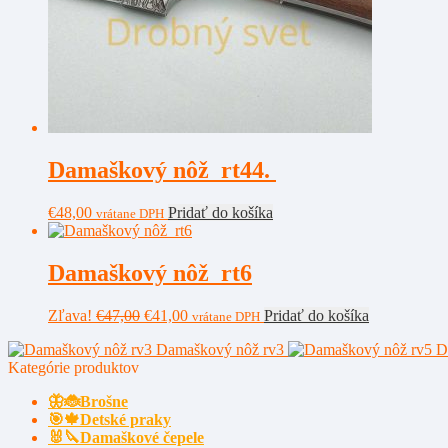
Damaškový nôž rt44.
€
48,00
Pridať do košíka
vrátane DPH
Damaškový nôž rt6
Pôvodná
Aktuálna
Zľava!
€
47,00
€
41,00
Pridať do košíka
vrátane DPH
cena
cena
Damaškový nôž rv3
D
bola:
je:
Kategórie produktov
€47,00.
€41,00.
🦋🐞Brošne
🎯🍁Detské praky
🐰🔪Damaškové čepele