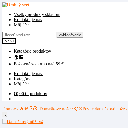
Preskočiť
Preskočiť
na
na
Všetky produkty skladom
navigáciu
obsah
Kontaktujte nás
Môj účet
Hľadať:
Vyhľadávanie
Menu
Kategórie produktov
🏠🏰
Poštovné zadarmo nad 59 €
Kontaktujte nás.
Kategórie
Môj účet
€
0,00
0 produktov
Domov
/
🔥⚒️ 🇵🇰 Damaškové nože
/
🦊⚔️Pevné damaškové nože
🔍