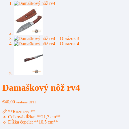
Damaškový nôž rv4
€
40,00
vrátane DPH
📏 **Rozmery:**
🔹 Celková dĺžka: **21,7 cm**
🔹 Dĺžka čepele: **10,5 cm**