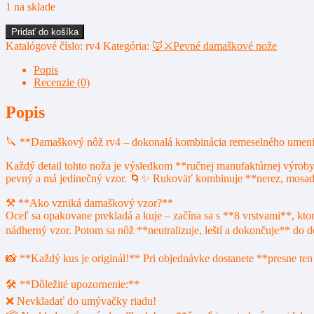
1 na sklade
množstvo
Pridať do košíka
Damaškový
Katalógové číslo:
rv4
Kategória:
🦊⚔️Pevné damaškové nože
nôž
rv4
Popis
Recenzie (0)
Popis
🔪 **Damaškový nôž rv4 – dokonalá kombinácia remeselného umenia
Každý detail tohto noža je výsledkom **ručnej manufaktúrnej výroby
pevný a má jedinečný vzor. 🌀✨ Rukoväť kombinuje **nerez, mosadz 
⚒ **Ako vzniká damaškový vzor?**
Oceľ sa opakovane prekladá a kuje – začína sa s **8 vrstvami**, ktor
nádherný vzor. Potom sa nôž **neutralizuje, leští a dokončuje** do 
📸 **Každý kus je originál!** Pri objednávke dostanete **presne ten n
🛠 **Dôležité upozornenie:**
❌ Nevkladať do umývačky riadu!