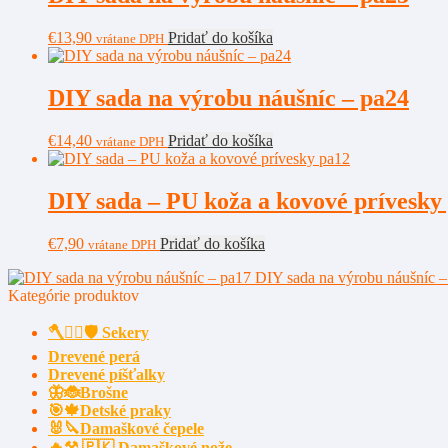
€
13,90
Pridať do košíka
vrátane DPH
DIY sada na výrobu náušníc – pa24
€
14,40
Pridať do košíka
vrátane DPH
DIY sada – PU koža a kovové prívesky
€
7,90
Pridať do košíka
vrátane DPH
DIY sada na výrobu náušníc –
Kategórie produktov
🪓🧔‍♂️🛡️ Sekery
Drevené perá
Drevené píšťalky
🦋🐞Brošne
🎯🍁Detské praky
🐰🔪Damaškové čepele
🔥⚒️ 🇵🇰 Damaškové nože