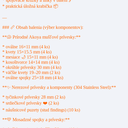
* spojovacie krúžky a linky v balení 🔗
* praktická úložná krabička 📦
—
### 📏 Obsah balenia (výber komponentov):
**🐚 Prírodné Akoya mušľové prívesky:**
* oválne 16×11 mm (4 ks)
* kvety 15×15.5 mm (4 ks)
* mesiace 🌙 15×11 mm (4 ks)
* kosoštvorce 14×14 mm (4 ks)
* okrúhle prívesky 30 mm (4 ks)
* väčšie kvety 19–20 mm (2 ks)
* oválne spojky 25×18 mm (4 ks)
**✨ Nerezové prívesky a komponenty (304 Stainless Steel):**
* tyčinkové prívesky 28 mm (2 ks)
* srdiečkové prívesky ❤️ (2 ks)
* náušnicové puzety (stud findings) (10 ks)
**💛 Mosadzné spojky a prívesky:**