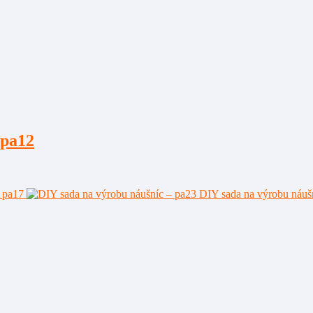
 pa12
 pa17
DIY sada na výrobu náuš