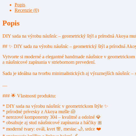
na
Popis
výrobu
Recenzie (0)
náušníc
–
Popis
pa22
DIY sada na výrobu náušníc – geometrický štýl a prírodná Akoya mu
## ✨ DIY sada na výrobu náušníc – geometrický štýl a prírodná Akoy
Vytvorte si moderné a elegantné handmade náušnice v geometrickom š
a náušnicové zapínania v striebornom prevedení.
Sada je ideálna na tvorbu minimalistických aj výraznejších náušníc –
—
### 🌟 Vlastnosti produktu:
* DIY sada na výrobu náušníc v geometrickom štýle ✨
* prírodné prívesky z Akoya mušle 🐚
* nerezové komponenty 304 – kvalitné a odolné 💎
* obsahuje aj stud náušnicové zapínania a háčiky 🎀
* moderné tvary: ovál, kvet 🌸, mesiac 🌙, srdce ❤️