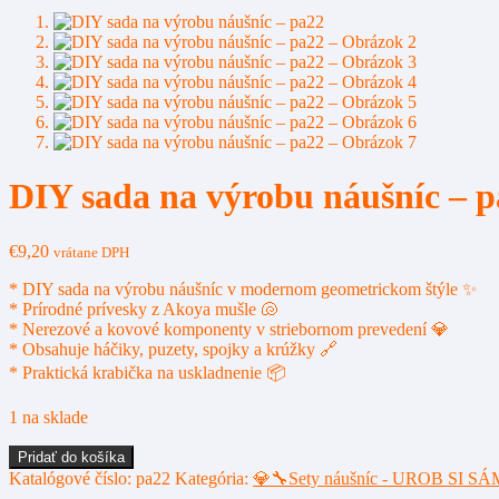
DIY sada na výrobu náušníc – 
€
9,20
vrátane DPH
* DIY sada na výrobu náušníc v modernom geometrickom štýle ✨
* Prírodné prívesky z Akoya mušle 🐚
* Nerezové a kovové komponenty v striebornom prevedení 💎
* Obsahuje háčiky, puzety, spojky a krúžky 🔗
* Praktická krabička na uskladnenie 📦
1 na sklade
množstvo
Pridať do košíka
DIY
Katalógové číslo:
pa22
Kategória:
💎🔧Sety náušníc - UROB SI SÁ
sada