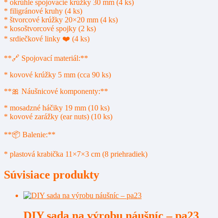
* okrúhle spojovacie krúžky 30 mm (4 ks)
* filigránové kruhy (4 ks)
* štvorcové krúžky 20×20 mm (4 ks)
* kosoštvorcové spojky (2 ks)
* srdiečkové linky ❤️ (4 ks)
**🔗 Spojovací materiál:**
* kovové krúžky 5 mm (cca 90 ks)
**🎀 Náušnicové komponenty:**
* mosadzné háčiky 19 mm (10 ks)
* kovové zarážky (ear nuts) (10 ks)
**📦 Balenie:**
* plastová krabička 11×7×3 cm (8 priehradiek)
Súvisiace produkty
DIY sada na výrobu náušníc – pa23