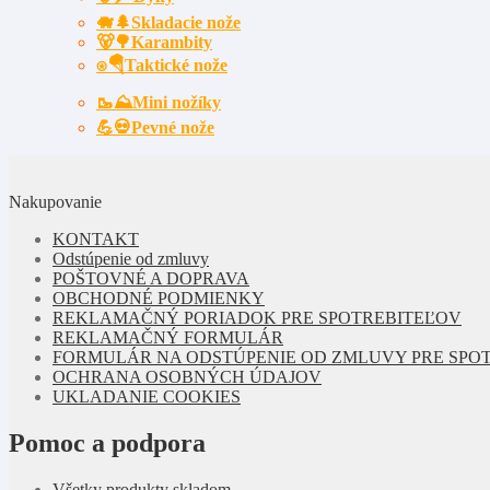
🐗🌲Skladacie nože
🐻🌳Karambity
⍟🪂Taktické nože
🥾⛰️Mini nožíky
💪💀Pevné nože
Nakupovanie
KONTAKT
Odstúpenie od zmluvy
POŠTOVNÉ A DOPRAVA
OBCHODNÉ PODMIENKY
REKLAMAČNÝ PORIADOK PRE SPOTREBITEĽOV
REKLAMAČNÝ FORMULÁR
FORMULÁR NA ODSTÚPENIE OD ZMLUVY PRE SPO
OCHRANA OSOBNÝCH ÚDAJOV
UKLADANIE COOKIES
Pomoc a podpora
Všetky produkty skladom