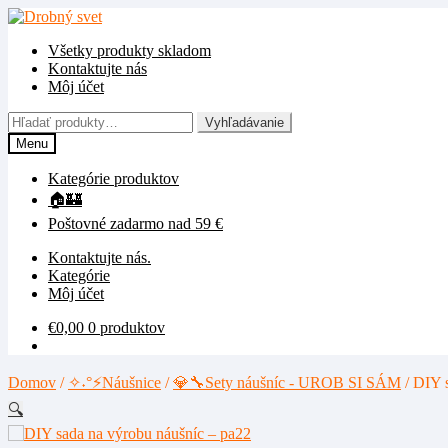
Preskočiť
Preskočiť
na
na
Všetky produkty skladom
navigáciu
obsah
Kontaktujte nás
Môj účet
Hľadať:
Vyhľadávanie
Menu
Kategórie produktov
🏠🏰
Poštovné zadarmo nad 59 €
Kontaktujte nás.
Kategórie
Môj účet
€
0,00
0 produktov
Domov
/
✧˖°⚡Náušnice
/
💎🔧Sety náušníc - UROB SI SÁM
/
DIY s
🔍