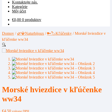
Kontaktujte nás.
Kategórie
Môj účet
€
0,00
0 produktov
Domov
/
🌿💎Naturbijoux
/
🔑🏷️Kľúčenky
/
Morské hviezdice v
kľúčenke ww34
🔍
Morské hviezdice v kľúčenke
ww34
€
4,50
vrátane DPH