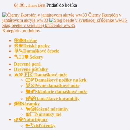
€
4,00
Pridať do košíka
vrátane DPH
Čierny škorpión v
jantárovom akryle ww33
Stag beetle v svietiacej kľúčenke ww35
Kategórie produktov
🦋🐞Brošne
🎯🍁Detské praky
🐰🔪Damaškové čepele
🪓🧔‍♂️🛡️ Sekery
Drevené perá
Drevené píšťalky
🔥⚒️ 🇵🇰 Damaškové nože
🐺🏹Damaškové nožíky na krk
🦊⚔️Pevné damaškové nože
🐿️🍂Skladacie damaškové nože
🦨🍃Damaškové karambity
💃💌Náramky
🐂🤠Kožené náramky
🎀۝Náramky iné
🌿💎Naturbijoux
🔑🏷️Kľúčenky