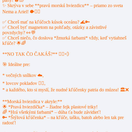
párty! 🪩🐚
✨ Skrýva v sebe **pravú morskú hviezdicu** – priamo zo sveta
Nema a Ariel! 🐡🧜‍♂️
✅ Chceš mať na kľúčoch kúsok oceánu? 🌊🔑
✅ Chceš byť magnetom na pohľady, otázky a závistlivé
povzdychy? 👀💬
✅ Chceš niečo, čo doslova *žmurká farbami* vždy, keď vytiahneš
kľúče? 🌟🌈
**NO TAK ČO ČAKÁŠ?** 🏃‍♀️💨
🎯 Ideálne pre:
* večných snílkov ☁️,
* lovcov pokladov 🏴‍☠️,
* a každého, kto si myslí, že nudné kľúčenky patria do múzea! 🏛️❌
**Morská hviezdica v akryle:**
🌟 *Pravá hviezdička* – žiadne fejk plastové triky!
🌈 *Hrá všetkými farbami* – dúha ťa bude závidieť!
🔑 *Štýlová kľúčenka* – na kľúče, tašku, batoh alebo len tak pre
radosť!