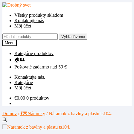
Preskočiť
Preskočiť
na
na
Všetky produkty skladom
navigáciu
obsah
Kontaktujte nás
Môj účet
Hľadať:
Vyhľadávanie
Menu
Kategórie produktov
🏠🏰
Poštovné zadarmo nad 59 €
Kontaktujte nás.
Kategórie
Môj účet
€
0,00
0 produktov
Domov
/
💃💌Náramky
/
Náramok z bavlny a plastu ts104.
🔍