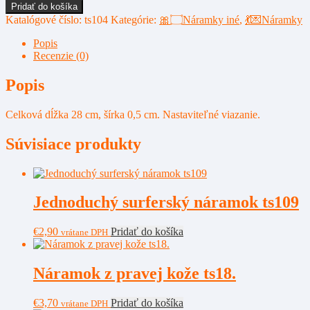
množstvo
Pridať do košíka
Náramok
Katalógové číslo:
ts104
Kategórie:
🎀۝Náramky iné
,
💃💌Náramky
z
bavlny
Popis
a
Recenzie (0)
plastu
ts104.
Popis
Celková dĺžka 28 cm, šírka 0,5 cm. Nastaviteľné viazanie.
Súvisiace produkty
Jednoduchý surferský náramok ts109
€
2,90
Pridať do košíka
vrátane DPH
Náramok z pravej kože ts18.
€
3,70
Pridať do košíka
vrátane DPH