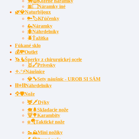
🐂🤠Kožené náramky
🎀۝Náramky iné
🌿💎Naturbijoux
🔑🏷️Kľúčenky
🦗Náramky
🐜Náhrdelníky
🪲Ťažítka
Fúkané sklo
💰💸Outlet
🦄🧜Šperky z chirurgickej ocele
🥇🔗Prívesky
✧˖°⚡Náušnice
💎🔧Sety náušníc - UROB SI SÁM
⛓⭐⛓️Náhrdelníky
🦅🛡️Nože
🦌🗡Dýky
🐗🌲Skladacie nože
🐻🌳Karambity
⍟🪂Taktické nože
🥾⛰️Mini nožíky