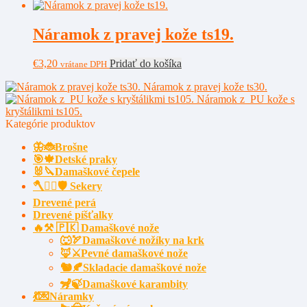
Náramok z pravej kože ts19.
€
3,20
Pridať do košíka
vrátane DPH
Náramok z pravej kože ts30.
Náramok z PU kože s
kryštálikmi ts105.
Kategórie produktov
🦋🐞Brošne
🎯🍁Detské praky
🐰🔪Damaškové čepele
🪓🧔‍♂️🛡️ Sekery
Drevené perá
Drevené píšťalky
🔥⚒️ 🇵🇰 Damaškové nože
🐺🏹Damaškové nožíky na krk
🦊⚔️Pevné damaškové nože
🐿️🍂Skladacie damaškové nože
🦨🍃Damaškové karambity
💃💌Náramky