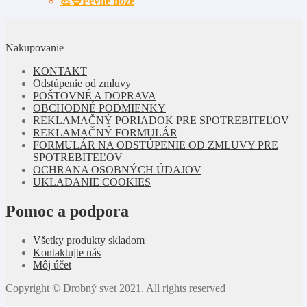
💪💀Pevné nože
Nakupovanie
KONTAKT
Odstúpenie od zmluvy
POŠTOVNÉ A DOPRAVA
OBCHODNÉ PODMIENKY
REKLAMAČNÝ PORIADOK PRE SPOTREBITEĽOV
REKLAMAČNÝ FORMULÁR
FORMULÁR NA ODSTÚPENIE OD ZMLUVY PRE
SPOTREBITEĽOV
OCHRANA OSOBNÝCH ÚDAJOV
UKLADANIE COOKIES
Pomoc a podpora
Všetky produkty skladom
Kontaktujte nás
Môj účet
Copyright © Drobný svet 2021. All rights reserved