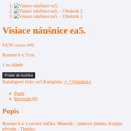
Visiace náušnice ea5.
€
4,50
vrátane DPH
Rozmer 6 x 3 cm
1 na sklade
množstvo
Pridať do košíka
Visiace
Katalógové číslo:
ea5
Kategória:
✧˖°⚡Náušnice
náušnice
ea5.
Popis
Recenzie (0)
Popis
Rozmer 6 x 3 cm bez háčika. Materiál – zinková zliatina. Krajina
pôvodu : Thajsko.