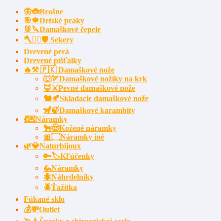
🦋🐞Brošne
🎯🍁Detské praky
🐰🔪Damaškové čepele
🪓🧔‍♂️🛡️ Sekery
Drevené perá
Drevené píšťalky
🔥⚒️ 🇵🇰 Damaškové nože
🐺🏹Damaškové nožíky na krk
🦊⚔️Pevné damaškové nože
🐿️🍂Skladacie damaškové nože
🦨🍃Damaškové karambity
💃💌Náramky
🐂🤠Kožené náramky
🎀۝Náramky iné
🌿💎Naturbijoux
🔑🏷️Kľúčenky
🦗Náramky
🐜Náhrdelníky
🪲Ťažítka
Fúkané sklo
💰💸Outlet