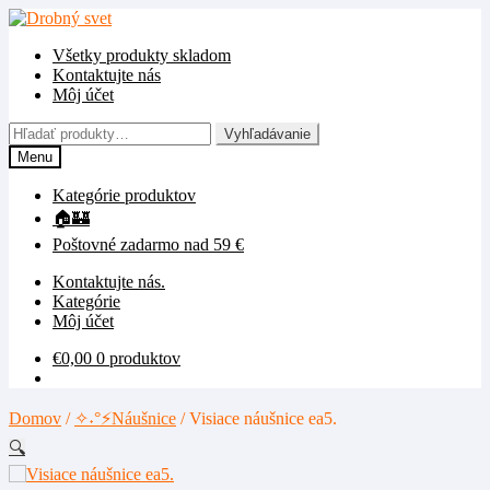
Preskočiť
Preskočiť
na
na
Všetky produkty skladom
navigáciu
obsah
Kontaktujte nás
Môj účet
Hľadať:
Vyhľadávanie
Menu
Kategórie produktov
🏠🏰
Poštovné zadarmo nad 59 €
Kontaktujte nás.
Kategórie
Môj účet
€
0,00
0 produktov
Domov
/
✧˖°⚡Náušnice
/
Visiace náušnice ea5.
🔍