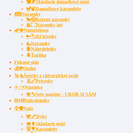
🐿️🍂Skladacie damaškové nože
🦨🍃Damaškové karambity
💃💌Náramky
🐂🤠Kožené náramky
🎀۝Náramky iné
🌿💎Naturbijoux
🔑🏷️Kľúčenky
🦗Náramky
🐜Náhrdelníky
🪲Ťažítka
Fúkané sklo
💰💸Outlet
🦄🧜Šperky z chirurgickej ocele
🥇🔗Prívesky
✧˖°⚡Náušnice
💎🔧Sety náušníc - UROB SI SÁM
⛓⭐⛓️Náhrdelníky
🦅🛡️Nože
🦌🗡Dýky
🐗🌲Skladacie nože
🐻🌳Karambity