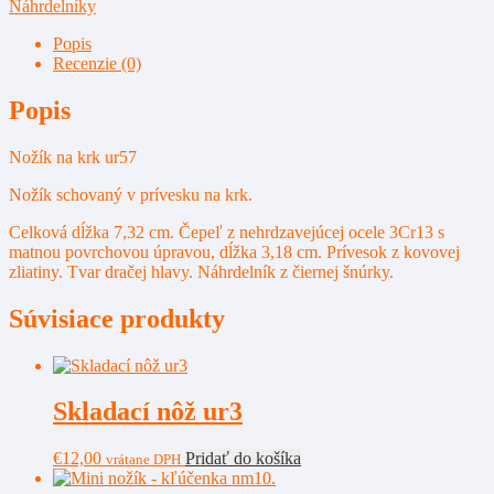
krk
Náhrdelníky
ur57
Popis
Recenzie (0)
Popis
Nožík na krk ur57
Nožík schovaný v prívesku na krk.
Celková dĺžka 7,32 cm. Čepeľ z nehrdzavejúcej ocele 3Cr13 s
matnou povrchovou úpravou, dĺžka 3,18 cm. Prívesok z kovovej
zliatiny. Tvar dračej hlavy. Náhrdelník z čiernej šnúrky.
Súvisiace produkty
Skladací nôž ur3
€
12,00
Pridať do košíka
vrátane DPH