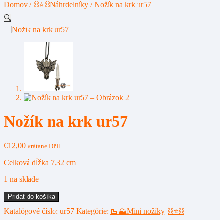
Domov
/
⛓⭐⛓️Náhrdelníky
/
Nožík na krk ur57
🔍
Nožík na krk ur57
€
12,00
vrátane DPH
Celková dĺžka 7,32 cm
1 na sklade
množstvo
Pridať do košíka
Nožík
Katalógové číslo:
ur57
Kategórie:
🥾⛰️Mini nožíky
,
⛓⭐⛓️
na