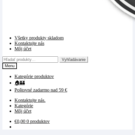
Všetky produkty skladom
Kontaktujte nás
Môj účet
Hľadať:
Vyhľadávanie
Menu
Kategórie produktov
🏠🏰
Poštovné zadarmo nad 59 €
Kontaktujte nás.
Kategórie
Môj účet
€
0,00
0 produktov