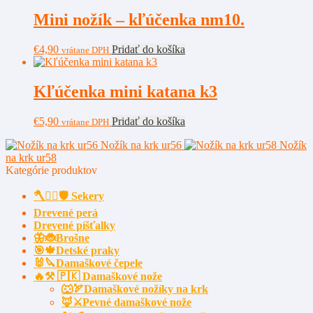
Mini nožík – kľúčenka nm10.
€
4,90
Pridať do košíka
vrátane DPH
Kľúčenka mini katana k3
€
5,90
Pridať do košíka
vrátane DPH
Nožík na krk ur56
Nožík
na krk ur58
Kategórie produktov
🪓🧔‍♂️🛡️ Sekery
Drevené perá
Drevené píšťalky
🦋🐞Brošne
🎯🍁Detské praky
🐰🔪Damaškové čepele
🔥⚒️ 🇵🇰 Damaškové nože
🐺🏹Damaškové nožíky na krk
🦊⚔️Pevné damaškové nože