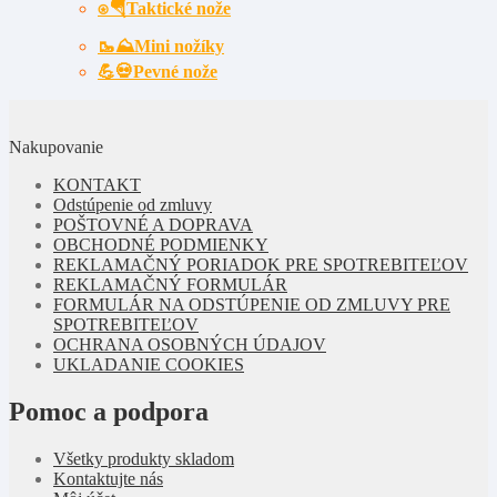
⍟🪂Taktické nože
🥾⛰️Mini nožíky
💪💀Pevné nože
Nakupovanie
KONTAKT
Odstúpenie od zmluvy
POŠTOVNÉ A DOPRAVA
OBCHODNÉ PODMIENKY
REKLAMAČNÝ PORIADOK PRE SPOTREBITEĽOV
REKLAMAČNÝ FORMULÁR
FORMULÁR NA ODSTÚPENIE OD ZMLUVY PRE
SPOTREBITEĽOV
OCHRANA OSOBNÝCH ÚDAJOV
UKLADANIE COOKIES
Pomoc a podpora
Všetky produkty skladom
Kontaktujte nás