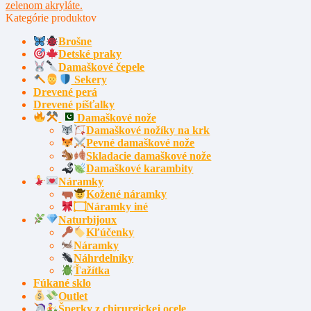
zelenom akryláte.
Kategórie produktov
Brošne
Detské praky
Damaškové čepele
Sekery
Drevené perá
Drevené píšťalky
Damaškové nože
Damaškové nožíky na krk
Pevné damaškové nože
Skladacie damaškové nože
Damaškové karambity
Náramky
Kožené náramky
۝Náramky iné
Naturbijoux
Kľúčenky
Náramky
Náhrdelníky
Ťažítka
Fúkané sklo
Outlet
Šperky z chirurgickej ocele