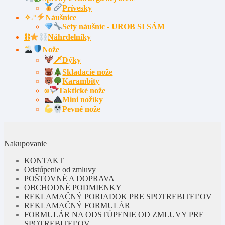
Prívesky
✧˖°
Náušnice
Sety náušníc - UROB SI SÁM
⛓
Náhrdelníky
Nože
🗡Dýky
Skladacie nože
Karambity
⍟
Taktické nože
Mini nožíky
Pevné nože
Nakupovanie
KONTAKT
Odstúpenie od zmluvy
POŠTOVNÉ A DOPRAVA
OBCHODNÉ PODMIENKY
REKLAMAČNÝ PORIADOK PRE SPOTREBITEĽOV
REKLAMAČNÝ FORMULÁR
FORMULÁR NA ODSTÚPENIE OD ZMLUVY PRE
SPOTREBITEĽOV