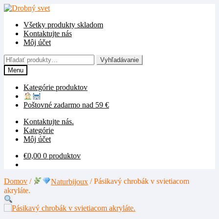
Preskočiť
Preskočiť
na
na
Všetky produkty skladom
navigáciu
obsah
Kontaktujte nás
Môj účet
Hľadať:
Vyhľadávanie
Menu
Kategórie produktov
Poštovné zadarmo nad 59 €
Kontaktujte nás.
Kategórie
Môj účet
€
0,00
0 produktov
Domov
/
Naturbijoux
/
Pásikavý chrobák v svietiacom
akryláte.