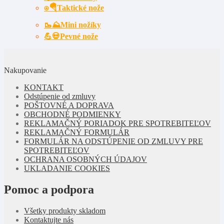
⍟🪂Taktické nože
🥾⛰️Mini nožíky
💪💀Pevné nože
Nakupovanie
KONTAKT
Odstúpenie od zmluvy
POŠTOVNÉ A DOPRAVA
OBCHODNÉ PODMIENKY
REKLAMAČNÝ PORIADOK PRE SPOTREBITEĽOV
REKLAMAČNÝ FORMULÁR
FORMULÁR NA ODSTÚPENIE OD ZMLUVY PRE
SPOTREBITEĽOV
OCHRANA OSOBNÝCH ÚDAJOV
UKLADANIE COOKIES
Pomoc a podpora
Všetky produkty skladom
Kontaktujte nás