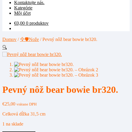
Kontaktujte nás.
Kategórie
Môj účet
€
0,00
0 produktov
Domov
/
🦅🛡️Nože
/
Pevný nôž bear bowie br320.
🔍
Pevný nôž bear bowie br320.
€
25,00
vrátane DPH
Celková dĺžka 31,5 cm
1 na sklade