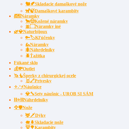
🐿️🍂Skladacie damaškové nože
🦨🍃Damaškové karambity
💃💌Náramky
🐂🤠Kožené náramky
🎀۝Náramky iné
🌿💎Naturbijoux
🔑🏷️Kľúčenky
🦗Náramky
🐜Náhrdelníky
🪲Ťažítka
Fúkané sklo
💰💸Outlet
🦄🧜Šperky z chirurgickej ocele
🥇🔗Prívesky
✧˖°⚡Náušnice
💎🔧Sety náušníc - UROB SI SÁM
⛓⭐⛓️Náhrdelníky
🦅🛡️Nože
🦌🗡Dýky
🐗🌲Skladacie nože
🐻🌳Karambity