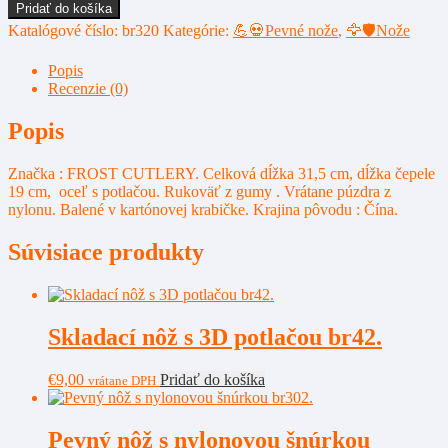
množstvo
Pridať do košíka
Pevný
Katalógové číslo:
br320
Kategórie:
💪💀Pevné nože
,
🦅🛡️Nože
nôž
bear
Popis
bowie
Recenzie (0)
br320.
Popis
Značka : FROST CUTLERY. Celková dĺžka 31,5 cm, dĺžka čepele
19 cm, oceľ s potlačou. Rukoväť z gumy . Vrátane púzdra z
nylonu. Balené v kartónovej krabičke. Krajina pôvodu : Čína.
Súvisiace produkty
Skladací nôž s 3D potlačou br42.
€
9,00
Pridať do košíka
vrátane DPH
Pevný nôž s nylonovou šnúrkou