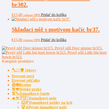
br302.
€
15,00
Pridať do košíka
vrátane DPH
Skladací nôž s motívom kačíc br37.
€
15,00
Pridať do košíka
vrátane DPH
Pevný nôž Deer skinner br315.
Pevný nôž Little big horn
bowie br323.
Kategórie produktov
🪓🧔‍♂️🛡️ Sekery
Drevené perá
Drevené píšťalky
🦋🐞Brošne
🎯🍁Detské praky
🐰🔪Damaškové čepele
🔥⚒️ 🇵🇰 Damaškové nože
🐺🏹Damaškové nožíky na krk
🦊⚔️Pevné damaškové nože