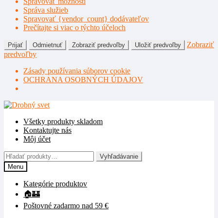
Spravovať možnosti
Správa služieb
Spravovať {vendor_count} dodávateľov
Prečítajte si viac o týchto účeloch
Zobraziť
Prijať
Odmietnuť
Zobraziť predvoľby
Uložiť predvoľby
predvoľby
Zásady používania súborov cookie
OCHRANA OSOBNÝCH ÚDAJOV
Preskočiť
Preskočiť
na
na
Všetky produkty skladom
navigáciu
obsah
Kontaktujte nás
Môj účet
Hľadať:
Vyhľadávanie
Menu
Kategórie produktov
🏠🏰
Poštovné zadarmo nad 59 €