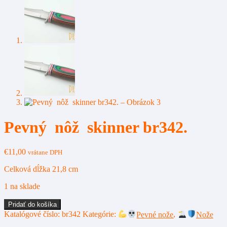
Pevný nôž skinner br342.
€
11,00
vrátane DPH
Celková dĺžka 21,8 cm
1 na sklade
množstvo
Pridať do košíka
Pevný
Katalógové číslo:
br342
Kategórie:
Pevné nože
,
Nože
nôž