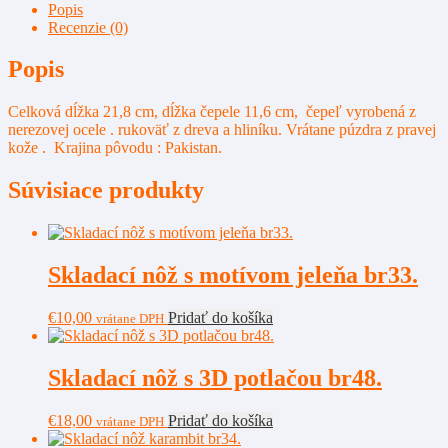
skinner
Popis
br342.
Recenzie (0)
Popis
Celková dĺžka 21,8 cm, dĺžka čepele 11,6 cm, čepeľ vyrobená z
nerezovej ocele . rukoväť z dreva a hliníku. Vrátane púzdra z pravej
kože . Krajina pôvodu : Pakistan.
Súvisiace produkty
Skladací nôž s motívom jeleňa br33.
€
10,00
Pridať do košíka
vrátane DPH
Skladací nôž s 3D potlačou br48.
€
18,00
Pridať do košíka
vrátane DPH