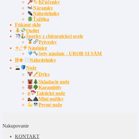
Kľúčenky
Náramky
Náhrdelníky
Ťažítka
Fúkané sklo
Outlet
Šperky z chirurgickej ocele
Prívesky
✧˖°
Náušnice
Sety náušníc - UROB SI SÁM
⛓
Náhrdelníky
Nože
🗡Dýky
Skladacie nože
Karambity
⍟
Taktické nože
Mini nožíky
Pevné nože
Nakupovanie
KONTAKT