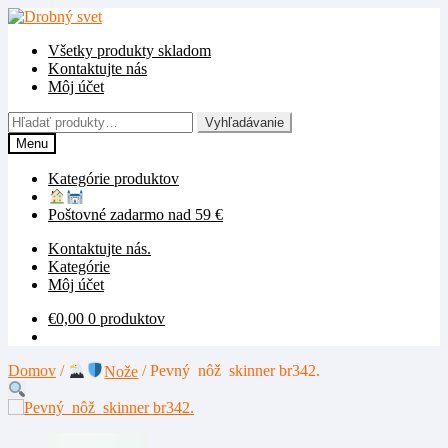
Preskočiť
Preskočiť
na
na
Všetky produkty skladom
navigáciu
obsah
Kontaktujte nás
Môj účet
Hľadať:
Vyhľadávanie
Menu
Kategórie produktov
Poštovné zadarmo nad 59 €
Kontaktujte nás.
Kategórie
Môj účet
€
0,00
0 produktov
Domov
/
Nože
/
Pevný nôž skinner br342.