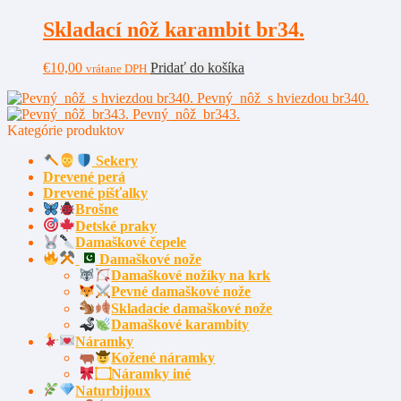
Skladací nôž karambit br34.
€
10,00
Pridať do košíka
vrátane DPH
Pevný nôž s hviezdou br340.
Pevný nôž br343.
Kategórie produktov
Sekery
Drevené perá
Drevené píšťalky
Brošne
Detské praky
Damaškové čepele
Damaškové nože
Damaškové nožíky na krk
Pevné damaškové nože
Skladacie damaškové nože
Damaškové karambity
Náramky
Kožené náramky
۝Náramky iné
Naturbijoux