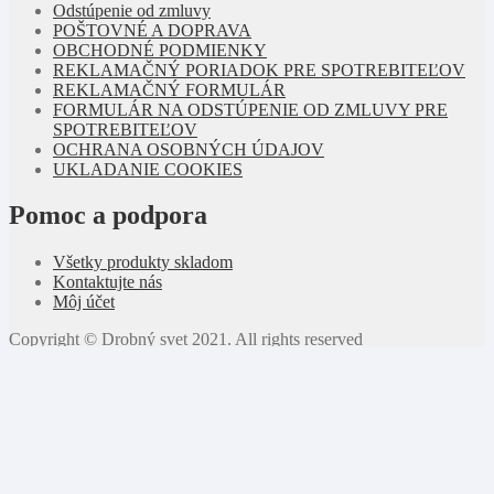
Odstúpenie od zmluvy
POŠTOVNÉ A DOPRAVA
OBCHODNÉ PODMIENKY
REKLAMAČNÝ PORIADOK PRE SPOTREBITEĽOV
REKLAMAČNÝ FORMULÁR
FORMULÁR NA ODSTÚPENIE OD ZMLUVY PRE
SPOTREBITEĽOV
OCHRANA OSOBNÝCH ÚDAJOV
UKLADANIE COOKIES
Pomoc a podpora
Všetky produkty skladom
Kontaktujte nás
Môj účet
Copyright © Drobný svet 2021. All rights reserved
Môj účet
Hľadať
Hľadať:
Vyhľadávanie
Cart
0