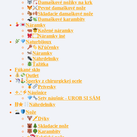
Damaškové nožíky na krk
Pevné damaškové nože
Skladacie damaškové nože
Damaškové karambity
Náramky
Kožené náramky
۝Náramky iné
Naturbijoux
Kľúčenky
Náramky
Náhrdelníky
Ťažítka
Fúkané sklo
Outlet
Šperky z chirurgickej ocele
Prívesky
✧˖°
Náušnice
Sety náušníc - UROB SI SÁM
⛓
Náhrdelníky
Nože
🗡Dýky
Skladacie nože
Karambity