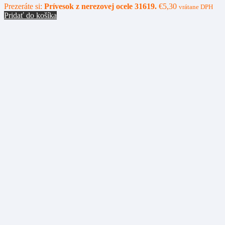
Prezeráte si:
Prívesok z nerezovej ocele 31619.
€
5,30
vrátane DPH
Pridať do košíka