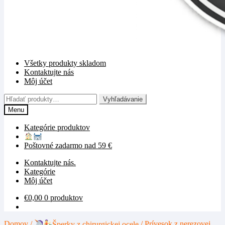
Všetky produkty skladom
Kontaktujte nás
Môj účet
Hľadať:
Vyhľadávanie
Menu
Kategórie produktov
Poštovné zadarmo nad 59 €
Kontaktujte nás.
Kategórie
Môj účet
€
0,00
0 produktov
Domov
/
Šperky z chirurgickej ocele
/
Prívesok z nerezovej