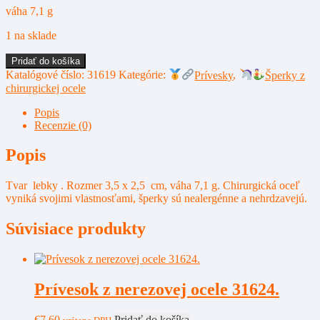
váha 7,1 g
1 na sklade
množstvo
Pridať do košíka
Prívesok
Katalógové číslo:
31619
Kategórie:
Prívesky
,
Šperky z
z
chirurgickej ocele
nerezovej
ocele
Popis
31619.
Recenzie (0)
Popis
Tvar lebky . Rozmer 3,5 x 2,5 cm, váha 7,1 g. Chirurgická oceľ
vyniká svojimi vlastnosťami, šperky sú nealergénne a nehrdzavejú.
Súvisiace produkty
Prívesok z nerezovej ocele 31624.
€
7,60
Pridať do košíka