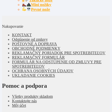
⍟
Taktické nože
Mini nožíky
Pevné nože
Nakupovanie
KONTAKT
Odstúpenie od zmluvy
POŠTOVNÉ A DOPRAVA
OBCHODNÉ PODMIENKY
REKLAMAČNÝ PORIADOK PRE SPOTREBITEĽOV
REKLAMAČNÝ FORMULÁR
FORMULÁR NA ODSTÚPENIE OD ZMLUVY PRE
SPOTREBITEĽOV
OCHRANA OSOBNÝCH ÚDAJOV
UKLADANIE COOKIES
Pomoc a podpora
Všetky produkty skladom
Kontaktujte nás
Môj účet