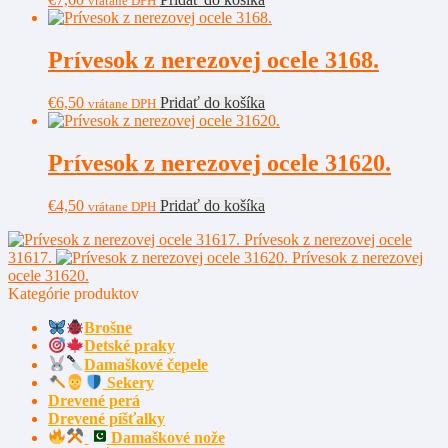
vrátane DPH
Prívesok z nerezovej ocele 3168.
€
6,50
Pridať do košíka
vrátane DPH
Prívesok z nerezovej ocele 31620.
€
4,50
Pridať do košíka
vrátane DPH
Prívesok z nerezovej ocele
31617.
Prívesok z nerezovej
ocele 31620.
Kategórie produktov
Brošne
Detské praky
Damaškové čepele
Sekery
Drevené perá
Drevené píšťalky
Damaškové nože