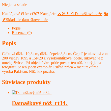
€33,00.
€28,00.
Nie je na sklade
Katalógové číslo:
cf307
Kategórie:
🔥⚒️ 🇵🇰 Damaškové nože
,
🐿️
🍂Skladacie damaškové nože
Popis
Recenzie (0)
Popis
Celková dĺžka 19,8 cm, dĺžka čepele 8,8 cm. Čepeľ je ukovaná z ca
200 vrstiev 1095 a 15N20 z vysokouhlíkovej ocele, rukoväť je z
umelej živice . Pri objednávke príde presne ten nôž, ktorý je na
fotografii, je len jeden exemplár. Ručná práca – manufaktúrna
výroba Pakistan. Nôž bez púzdra.
Súvisiace produkty
Damaškový nôž rt34.