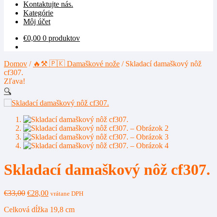
Kontaktujte nás.
Kategórie
Môj účet
€
0,00
0 produktov
Domov
/
🔥⚒️ 🇵🇰 Damaškové nože
/
Skladací damaškový nôž
cf307.
Zľava!
🔍
Skladací damaškový nôž cf307.
Pôvodná
Aktuálna
€
33,00
€
28,00
vrátane DPH
cena
cena
Celková dĺžka 19,8 cm
bola:
je: