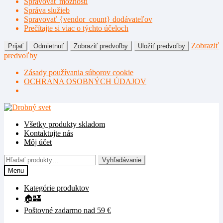
Spravovať možnosti
Správa služieb
Spravovať {vendor_count} dodávateľov
Prečítajte si viac o týchto účeloch
Zobraziť
Prijať
Odmietnuť
Zobraziť predvoľby
Uložiť predvoľby
predvoľby
Zásady používania súborov cookie
OCHRANA OSOBNÝCH ÚDAJOV
Preskočiť
Preskočiť
na
na
Všetky produkty skladom
navigáciu
obsah
Kontaktujte nás
Môj účet
Hľadať:
Vyhľadávanie
Menu
Kategórie produktov
🏠🏰
Poštovné zadarmo nad 59 €