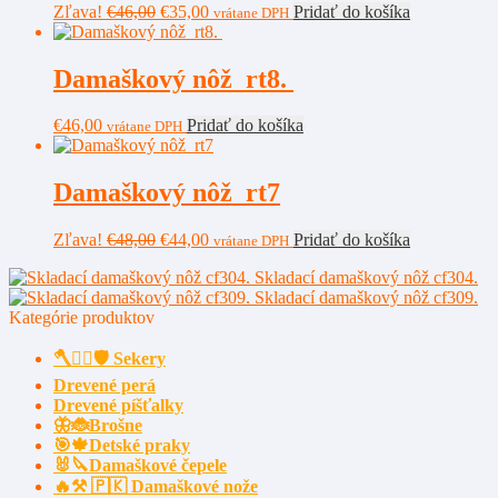
Pôvodná
Aktuálna
Zľava!
€
46,00
€
35,00
Pridať do košíka
vrátane DPH
cena
cena
bola:
je:
€46,00.
€35,00.
Damaškový nôž rt8.
€
46,00
Pridať do košíka
vrátane DPH
Damaškový nôž rt7
Pôvodná
Aktuálna
Zľava!
€
48,00
€
44,00
Pridať do košíka
vrátane DPH
cena
cena
Skladací damaškový nôž cf304.
bola:
je:
Skladací damaškový nôž cf309.
€48,00.
€44,00.
Kategórie produktov
🪓🧔‍♂️🛡️ Sekery
Drevené perá
Drevené píšťalky
🦋🐞Brošne
🎯🍁Detské praky
🐰🔪Damaškové čepele
🔥⚒️ 🇵🇰 Damaškové nože