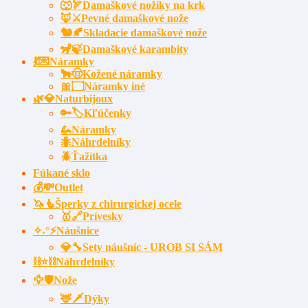
🐺🏹Damaškové nožíky na krk
🦊⚔️Pevné damaškové nože
🐿️🍂Skladacie damaškové nože
🦨🍃Damaškové karambity
💃💌Náramky
🐂🤠Kožené náramky
🎀۝Náramky iné
🌿💎Naturbijoux
🔑🏷️Kľúčenky
🦗Náramky
🐜Náhrdelníky
🪲Ťažítka
Fúkané sklo
💰💸Outlet
🦄🧜Šperky z chirurgickej ocele
🥇🔗Prívesky
✧˖°⚡Náušnice
💎🔧Sety náušníc - UROB SI SÁM
⛓⭐⛓️Náhrdelníky
🦅🛡️Nože
🦌🗡Dýky