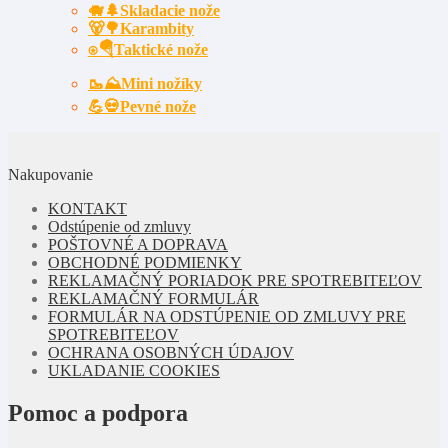
🐗🌲Skladacie nože
🐻🌳Karambity
⍟🪂Taktické nože
🥾⛰️Mini nožíky
💪💀Pevné nože
Nakupovanie
KONTAKT
Odstúpenie od zmluvy
POŠTOVNÉ A DOPRAVA
OBCHODNÉ PODMIENKY
REKLAMAČNÝ PORIADOK PRE SPOTREBITEĽOV
REKLAMAČNÝ FORMULÁR
FORMULÁR NA ODSTÚPENIE OD ZMLUVY PRE
SPOTREBITEĽOV
OCHRANA OSOBNÝCH ÚDAJOV
UKLADANIE COOKIES
Pomoc a podpora