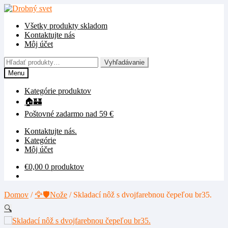
Preskočiť
Preskočiť
na
na
Všetky produkty skladom
navigáciu
obsah
Kontaktujte nás
Môj účet
Hľadať:
Vyhľadávanie
Menu
Kategórie produktov
🏠🏰
Poštovné zadarmo nad 59 €
Kontaktujte nás.
Kategórie
Môj účet
€
0,00
0 produktov
Domov
/
🦅🛡️Nože
/
Skladací nôž s dvojfarebnou čepeľou br35.
🔍