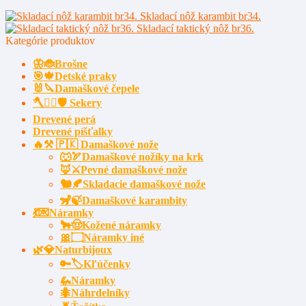
Skladací nôž karambit br34.
Skladací taktický nôž br36.
Kategórie produktov
🦋🐞Brošne
🎯🍁Detské praky
🐰🔪Damaškové čepele
🪓🧔‍♂️🛡️ Sekery
Drevené perá
Drevené píšťalky
🔥⚒️ 🇵🇰 Damaškové nože
🐺🏹Damaškové nožíky na krk
🦊⚔️Pevné damaškové nože
🐿️🍂Skladacie damaškové nože
🦨🍃Damaškové karambity
💃💌Náramky
🐂🤠Kožené náramky
🎀۝Náramky iné
🌿💎Naturbijoux
🔑🏷️Kľúčenky
🦗Náramky
🐜Náhrdelníky