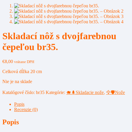
Skladací nôž s dvojfarebnou
čepeľou br35.
€
8,00
vrátane DPH
Celková dĺžka 20 cm
Nie je na sklade
Katalógové číslo:
br35
Kategórie:
🐗🌲Skladacie nože
,
🦅🛡️Nože
Popis
Recenzie (0)
Popis