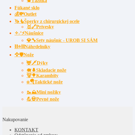
🪲Ťažítka
Fúkané sklo
💰💸Outlet
🦄🧜Šperky z chirurgickej ocele
🥇🔗Prívesky
✧˖°⚡Náušnice
💎🔧Sety náušníc - UROB SI SÁM
⛓⭐⛓️Náhrdelníky
🦅🛡️Nože
🦌🗡Dýky
🐗🌲Skladacie nože
🐻🌳Karambity
⍟🪂Taktické nože
🥾⛰️Mini nožíky
💪💀Pevné nože
Nakupovanie
KONTAKT