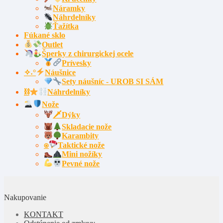
Náramky
Náhrdelníky
Ťažítka
Fúkané sklo
Outlet
Šperky z chirurgickej ocele
Prívesky
✧˖°
Náušnice
Sety náušníc - UROB SI SÁM
⛓
Náhrdelníky
Nože
🗡Dýky
Skladacie nože
Karambity
⍟
Taktické nože
Mini nožíky
Pevné nože
Nakupovanie
KONTAKT