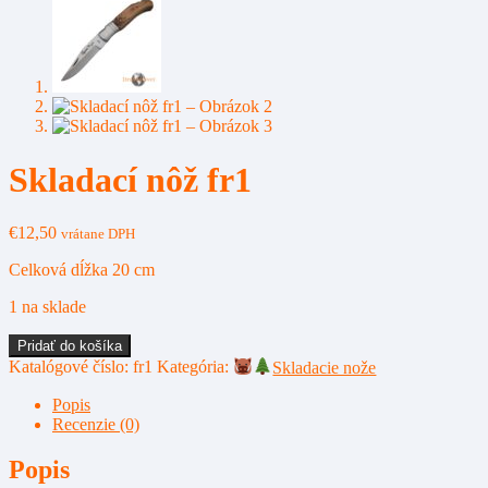
Skladací nôž fr1
€
12,50
vrátane DPH
Celková dĺžka 20 cm
1 na sklade
množstvo
Pridať do košíka
Skladací
Katalógové číslo:
fr1
Kategória:
Skladacie nože
nôž
fr1
Popis
Recenzie (0)
Popis