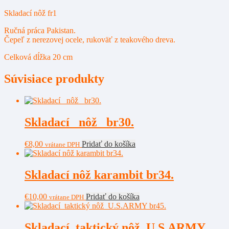
Skladací nôž fr1
Ručná práca Pakistan.
Čepeľ z nerezovej ocele, rukoväť z teakového dreva.
Celková dĺžka 20 cm
Súvisiace produkty
Skladací nôž br30.
€
8,00
Pridať do košíka
vrátane DPH
Skladací nôž karambit br34.
€
10,00
Pridať do košíka
vrátane DPH
Skladací taktický nôž U.S.ARMY