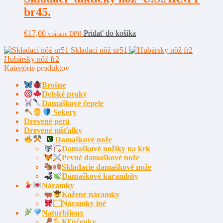
br45.
€
17,00
Pridať do košíka
vrátane DPH
Skladací nôž ur51
Hubársky nôž fr2
Kategórie produktov
Brošne
Detské praky
Damaškové čepele
Sekery
Drevené perá
Drevené píšťalky
Damaškové nože
Damaškové nožíky na krk
Pevné damaškové nože
Skladacie damaškové nože
Damaškové karambity
Náramky
Kožené náramky
۝Náramky iné
Naturbijoux
Kľúčenky