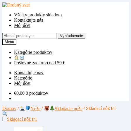
Preskočiť
Preskočiť
na
na
Všetky produkty skladom
navigáciu
obsah
Kontaktujte nás
Môj účet
Hľadať:
Vyhľadávanie
Menu
Kategórie produktov
Poštovné zadarmo nad 59 €
Kontaktujte nás.
Kategórie
Môj účet
€
0,00
0 produktov
Domov
/
Nože
/
Skladacie nože
/
Skladací nôž fr1