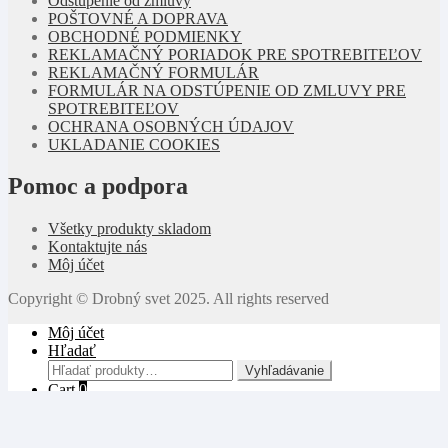
Odstúpenie od zmluvy
POŠTOVNÉ A DOPRAVA
OBCHODNÉ PODMIENKY
REKLAMAČNÝ PORIADOK PRE SPOTREBITEĽOV
REKLAMAČNÝ FORMULÁR
FORMULÁR NA ODSTÚPENIE OD ZMLUVY PRE
SPOTREBITEĽOV
OCHRANA OSOBNÝCH ÚDAJOV
UKLADANIE COOKIES
Pomoc a podpora
Všetky produkty skladom
Kontaktujte nás
Môj účet
Copyright © Drobný svet 2025. All rights reserved
Môj účet
Hľadať
Hľadať:
Vyhľadávanie
Cart
0
Prezeráte si:
Skladací nôž fr1
€
12,50
vrátane DPH