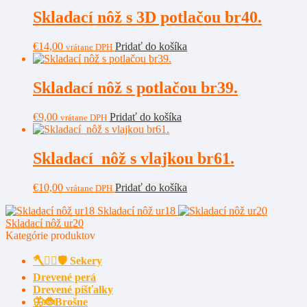
Skladací nôž s 3D potlačou br40.
€
14,00
Pridať do košíka
vrátane DPH
Skladací nôž s potlačou br39.
€
9,00
Pridať do košíka
vrátane DPH
Skladací nôž s vlajkou br61.
€
10,00
Pridať do košíka
vrátane DPH
Skladací nôž ur18
Skladací nôž ur20
Kategórie produktov
🪓🧔‍♂️🛡️ Sekery
Drevené perá
Drevené píšťalky
🦋🐞Brošne