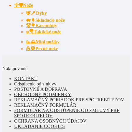
🦅🛡️Nože
🦌🗡Dýky
🐗🌲Skladacie nože
🐻🌳Karambity
⍟🪂Taktické nože
🥾⛰️Mini nožíky
💪💀Pevné nože
Nakupovanie
KONTAKT
Odstúpenie od zmluvy
POŠTOVNÉ A DOPRAVA
OBCHODNÉ PODMIENKY
REKLAMAČNÝ PORIADOK PRE SPOTREBITEĽOV
REKLAMAČNÝ FORMULÁR
FORMULÁR NA ODSTÚPENIE OD ZMLUVY PRE
SPOTREBITEĽOV
OCHRANA OSOBNÝCH ÚDAJOV
UKLADANIE COOKIES