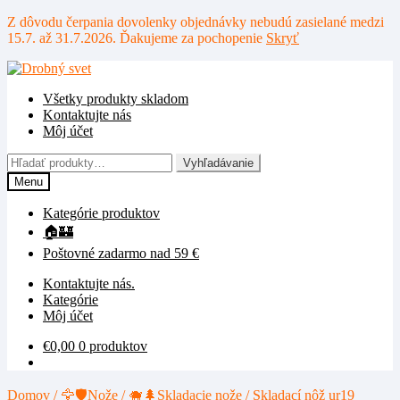
Z dôvodu čerpania dovolenky objednávky nebudú zasielané medzi
15.7. až 31.7.2026. Ďakujeme za pochopenie
Skryť
Preskočiť
Preskočiť
na
na
Všetky produkty skladom
navigáciu
obsah
Kontaktujte nás
Môj účet
Hľadať:
Vyhľadávanie
Menu
Kategórie produktov
🏠🏰
Poštovné zadarmo nad 59 €
Kontaktujte nás.
Kategórie
Môj účet
€
0,00
0 produktov
Domov
/
🦅🛡️Nože
/
🐗🌲Skladacie nože
/
Skladací nôž ur19