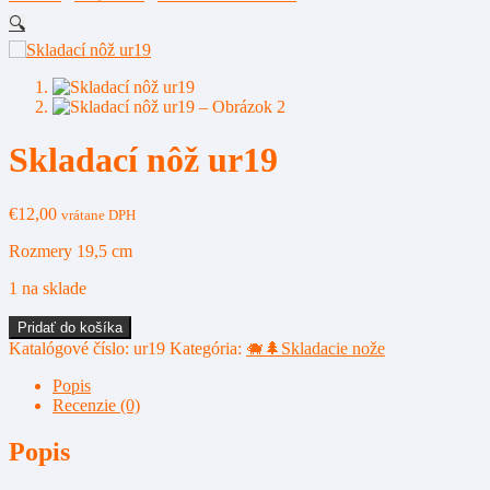
🔍
Skladací nôž ur19
€
12,00
vrátane DPH
Rozmery 19,5 cm
1 na sklade
množstvo
Pridať do košíka
Skladací
Katalógové číslo:
ur19
Kategória:
🐗🌲Skladacie nože
nôž
ur19
Popis
Recenzie (0)
Popis