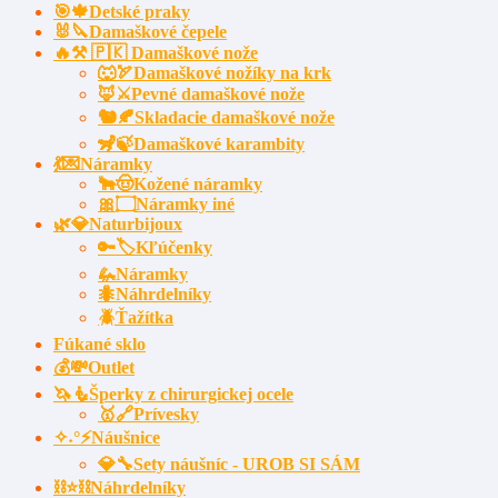
🎯🍁Detské praky
🐰🔪Damaškové čepele
🔥⚒️ 🇵🇰 Damaškové nože
🐺🏹Damaškové nožíky na krk
🦊⚔️Pevné damaškové nože
🐿️🍂Skladacie damaškové nože
🦨🍃Damaškové karambity
💃💌Náramky
🐂🤠Kožené náramky
🎀۝Náramky iné
🌿💎Naturbijoux
🔑🏷️Kľúčenky
🦗Náramky
🐜Náhrdelníky
🪲Ťažítka
Fúkané sklo
💰💸Outlet
🦄🧜Šperky z chirurgickej ocele
🥇🔗Prívesky
✧˖°⚡Náušnice
💎🔧Sety náušníc - UROB SI SÁM
⛓⭐⛓️Náhrdelníky