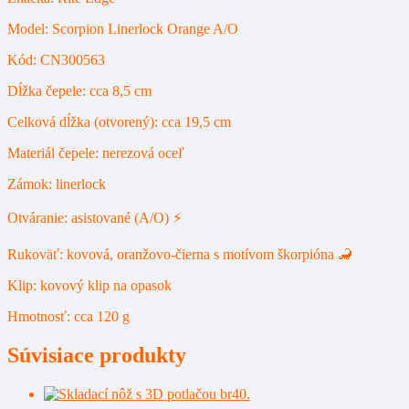
Model: Scorpion Linerlock Orange A/O
Kód: CN300563
Dĺžka čepele: cca 8,5 cm
Celková dĺžka (otvorený): cca 19,5 cm
Materiál čepele: nerezová oceľ
Zámok: linerlock
Otváranie: asistované (A/O) ⚡
Rukoväť: kovová, oranžovo-čierna s motívom škorpióna 🦂
Klip: kovový klip na opasok
Hmotnosť: cca 120 g
Súvisiace produkty