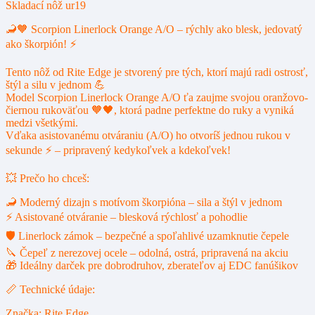
Skladací nôž ur19
🦂🧡 Scorpion Linerlock Orange A/O – rýchly ako blesk, jedovatý
ako škorpión! ⚡
Tento nôž od Rite Edge je stvorený pre tých, ktorí majú radi ostrosť,
štýl a silu v jednom 💪
Model Scorpion Linerlock Orange A/O ťa zaujme svojou oranžovo-
čiernou rukoväťou 🧡🖤, ktorá padne perfektne do ruky a vyniká
medzi všetkými.
Vďaka asistovanému otváraniu (A/O) ho otvoríš jednou rukou v
sekunde ⚡ – pripravený kedykoľvek a kdekoľvek!
💥 Prečo ho chceš:
🦂 Moderný dizajn s motívom škorpióna – sila a štýl v jednom
⚡ Asistované otváranie – blesková rýchlosť a pohodlie
🛡️ Linerlock zámok – bezpečné a spoľahlivé uzamknutie čepele
🔪 Čepeľ z nerezovej ocele – odolná, ostrá, pripravená na akciu
🎁 Ideálny darček pre dobrodruhov, zberateľov aj EDC fanúšikov
📏 Technické údaje:
Značka: Rite Edge