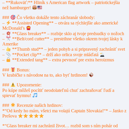
– **Rukoväť:** Hliník s American flag artwork – patriotickejšia
než hamburger!
###
Čo všetko dokáže tento záchranár slobody:
–
**Assisted Opening** – otvára sa rýchlejšie ako americké
McDonald’s
–
**Glass breaker** – rozbije sklo aj tvoje predsudky o nožoch
–
**Belt/cord cutter** – prestrihne všetko okrem tvojej lásky k
Amerike
–
**Thumb stud** – jeden pohyb a si pripravený zachrániť svet
–
**Pocket clip** – drží ako orlica svoje mláďatá
–
**Extended tang** – extra pevnosť pre extra heroizmus
###
Bonus:
V krabičke s návodом na to, ako byť hrdinom!
###
Upozornenie:
Po kúpe môžeš pocítiť neodolateľnú chuť zachraňovať ľudí a
spievať hymnu!
###
Recenzie našich hrdinov:
*“Od kedy ho mám, všetci ma volajú Captain Slovakia!“* – Janko z
Prešova
*“Glass breaker mi zachránil život… rozbil som s ním pohár od