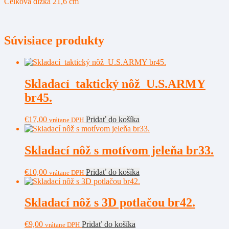
Celková dĺžka 21,6 cm
Súvisiace produkty
Skladací taktický nôž U.S.ARMY
br45.
€
17,00
Pridať do košíka
vrátane DPH
Skladací nôž s motívom jeleňa br33.
€
10,00
Pridať do košíka
vrátane DPH
Skladací nôž s 3D potlačou br42.
€
9,00
Pridať do košíka
vrátane DPH