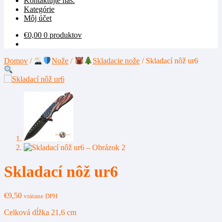
Kontaktujte nás.
Kategórie
Môj účet
€
0,00
0 produktov
Domov
/
Nože
/
Skladacie nože
/
Skladací nôž ur6
Skladací nôž ur6
€
9,50
vrátane DPH
Celková dĺžka 21,6 cm