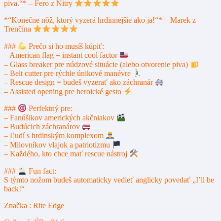
piva.“* – Fero z Nitry
*“Konečne nôž, ktorý vyzerá hrdinnejšie ako ja!“* – Marek z
Trenčína
###
Prečo si ho musíš kúpiť:
– American flag = instant cool factor
– Glass breaker pre núdzové situácie (alebo otvorenie piva)
– Belt cutter pre rýchle únikové manévre
– Rescue design = budeš vyzerať ako záchranár
– Assisted opening pre heroické gesto
###
Perfektný pre:
– Fanúšikov amerických akčniakov
– Budúcich záchranárov
– Ľudí s hrdinským komplexom
– Milovníkov vlajok a patriotizmu
– Každého, kto chce mať rescue nástroj
###
Fun fact:
S týmto nožom budeš automaticky vedieť anglicky povedať „I’ll be
back!“
Značka : Rite Edge