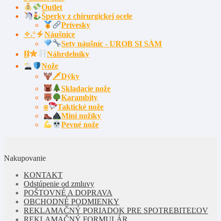
Outlet
Šperky z chirurgickej ocele
Prívesky
✧˖°
Náušnice
Sety náušníc - UROB SI SÁM
⛓
Náhrdelníky
Nože
🗡Dýky
Skladacie nože
Karambity
⍟
Taktické nože
Mini nožíky
Pevné nože
Nakupovanie
KONTAKT
Odstúpenie od zmluvy
POŠTOVNÉ A DOPRAVA
OBCHODNÉ PODMIENKY
REKLAMAČNÝ PORIADOK PRE SPOTREBITEĽOV
REKLAMAČNÝ FORMULÁR