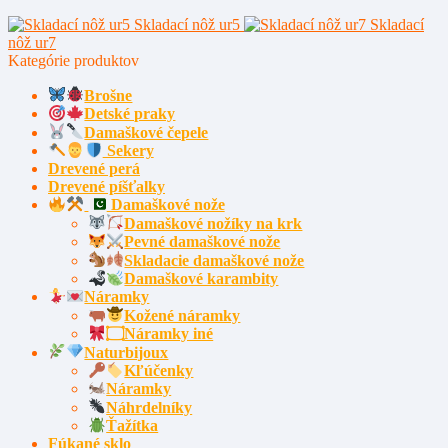
Skladací nôž ur5
Skladací
nôž ur7
Kategórie produktov
Brošne
Detské praky
Damaškové čepele
Sekery
Drevené perá
Drevené píšťalky
Damaškové nože
Damaškové nožíky na krk
Pevné damaškové nože
Skladacie damaškové nože
Damaškové karambity
Náramky
Kožené náramky
۝Náramky iné
Naturbijoux
Kľúčenky
Náramky
Náhrdelníky
Ťažítka
Fúkané sklo