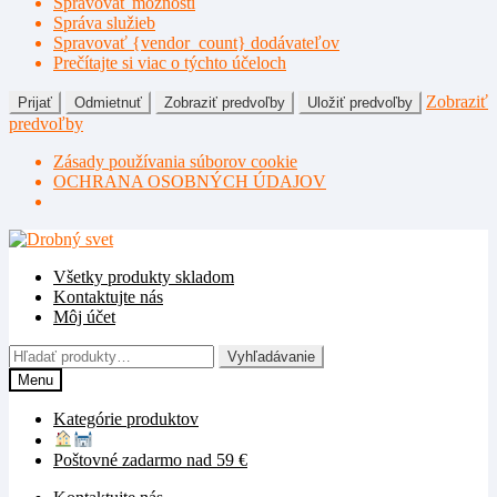
Spravovať možnosti
Správa služieb
Spravovať {vendor_count} dodávateľov
Prečítajte si viac o týchto účeloch
Zobraziť
Prijať
Odmietnuť
Zobraziť predvoľby
Uložiť predvoľby
predvoľby
Zásady používania súborov cookie
OCHRANA OSOBNÝCH ÚDAJOV
Preskočiť
Preskočiť
na
na
Všetky produkty skladom
navigáciu
obsah
Kontaktujte nás
Môj účet
Hľadať:
Vyhľadávanie
Menu
Kategórie produktov
Poštovné zadarmo nad 59 €