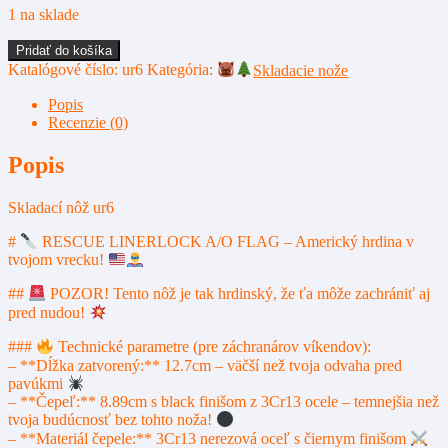
1 na sklade
množstvo
Pridať do košíka
Skladací
Katalógové číslo:
ur6
Kategória:
Skladacie nože
nôž
ur6
Popis
Recenzie (0)
Popis
Skladací nôž ur6
#
RESCUE LINERLOCK A/O FLAG – Americký hrdina v
tvojom vrecku!
##
POZOR! Tento nôž je tak hrdinský, že ťa môže zachrániť aj
pred nudou!
###
Technické parametre (pre záchranárov víkendov):
– **Dĺžka zatvorený:** 12.7cm – väčší než tvoja odvaha pred
pavúkmi
– **Čepeľ:** 8.89cm s black finišom z 3Cr13 ocele – temnejšia než
tvoja budúcnosť bez tohto nožа!
– **Materiál čepele:** 3Cr13 nerezová oceľ s čiernym finišom