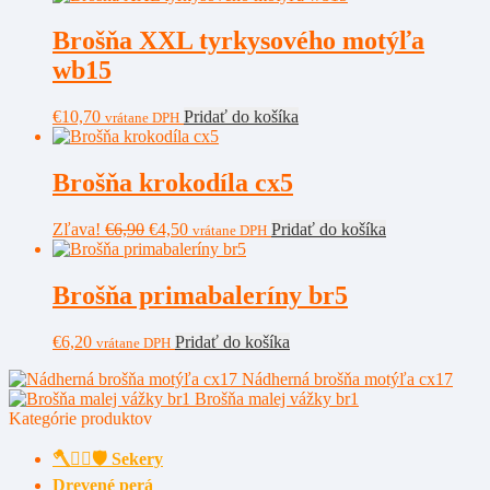
Brošňa XXL tyrkysového motýľa
wb15
€
10,70
Pridať do košíka
vrátane DPH
Brošňa krokodíla cx5
Pôvodná
Aktuálna
Zľava!
€
6,90
€
4,50
Pridať do košíka
vrátane DPH
cena
cena
bola:
je:
€6,90.
€4,50.
Brošňa primabaleríny br5
€
6,20
Pridať do košíka
vrátane DPH
Nádherná brošňa motýľa cx17
Brošňa malej vážky br1
Kategórie produktov
🪓🧔‍♂️🛡️ Sekery
Drevené perá