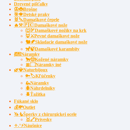
Drevené píšťalky
🦋🐞Brošne
🎯🍁Detské praky
🐰🔪Damaškové čepele
🔥⚒️ 🇵🇰 Damaškové nože
🐺🏹Damaškové nožíky na krk
🦊⚔️Pevné damaškové nože
🐿️🍂Skladacie damaškové nože
🦨🍃Damaškové karambity
💃💌Náramky
🐂🤠Kožené náramky
🎀۝Náramky iné
🌿💎Naturbijoux
🔑🏷️Kľúčenky
🦗Náramky
🐜Náhrdelníky
🪲Ťažítka
Fúkané sklo
💰💸Outlet
🦄🧜Šperky z chirurgickej ocele
🥇🔗Prívesky
✧˖°⚡Náušnice