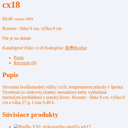
cx18
€
9,40
vrátane DPH
Rozmer : šírka 9 cm, výška 9 cm
Nie je na sklade
Katalógové číslo:
cx18
Kategória:
🦋🐞Brošne
Popis
Recenzie (0)
Popis
Skvostná brošňamodrej vážky cx18, temperament prírody v šperku.
Vyrobená zo zinkovej zliatiny mosadznej farby vykladaná
farebnými kryštálikmi z umelej živice. Rozmer : šírka 9 cm, výška 9
cm a váha 27 g. Cena 9,40 €.
Súvisiace produkty