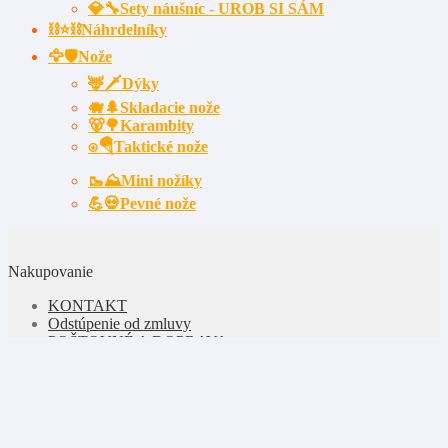
💎🔧Sety náušníc - UROB SI SÁM
⛓⭐⛓️Náhrdelníky
🦅🛡️Nože
🦌🗡Dýky
🐗🌲Skladacie nože
🐻🌳Karambity
⍟🪂Taktické nože
🥾⛰️Mini nožíky
💪💀Pevné nože
Nakupovanie
KONTAKT
Odstúpenie od zmluvy
POŠTOVNÉ A DOPRAVA
OBCHODNÉ PODMIENKY
REKLAMAČNÝ PORIADOK PRE SPOTREBITEĽOV
REKLAMAČNÝ FORMULÁR
FORMULÁR NA ODSTÚPENIE OD ZMLUVY PRE
SPOTREBITEĽOV