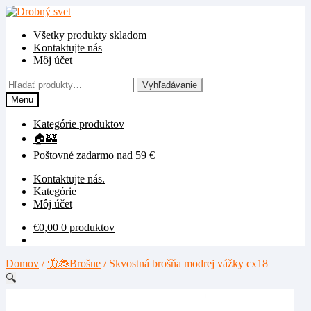
Preskočiť
Preskočiť
na
na
Všetky produkty skladom
navigáciu
obsah
Kontaktujte nás
Môj účet
Hľadať:
Vyhľadávanie
Menu
Kategórie produktov
🏠🏰
Poštovné zadarmo nad 59 €
Kontaktujte nás.
Kategórie
Môj účet
€
0,00
0 produktov
Domov
/
🦋🐞Brošne
/
Skvostná brošňa modrej vážky cx18
🔍