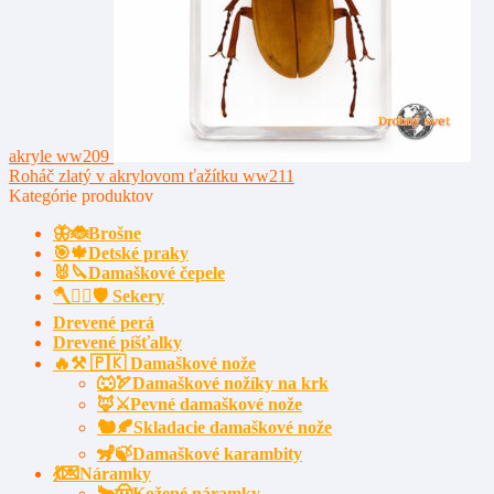
akryle ww209
Roháč zlatý v akrylovom ťažítku ww211
Kategórie produktov
🦋🐞Brošne
🎯🍁Detské praky
🐰🔪Damaškové čepele
🪓🧔‍♂️🛡️ Sekery
Drevené perá
Drevené píšťalky
🔥⚒️ 🇵🇰 Damaškové nože
🐺🏹Damaškové nožíky na krk
🦊⚔️Pevné damaškové nože
🐿️🍂Skladacie damaškové nože
🦨🍃Damaškové karambity
💃💌Náramky
🐂🤠Kožené náramky