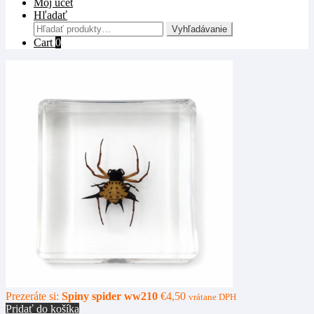
Môj účet
Hľadať
Hľadať:
Vyhľadávanie
Cart
0
Prezeráte si:
Spiny spider ww210
€
4,50
vrátane DPH
Pridať do košíka