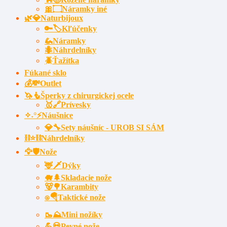
🎀۝Náramky iné
🌿💎Naturbijoux
🔑🏷️Kľúčenky
🦗Náramky
🐜Náhrdelníky
🪲Ťažítka
Fúkané sklo
💰💸Outlet
🦄🧜Šperky z chirurgickej ocele
🥇🔗Prívesky
✧˖°⚡Náušnice
💎🔧Sety náušníc - UROB SI SÁM
⛓⭐⛓️Náhrdelníky
🦅🛡️Nože
🦌🗡Dýky
🐗🌲Skladacie nože
🐻🌳Karambity
⍟🪂Taktické nože
🥾⛰️Mini nožíky
💪💀Pevné nože