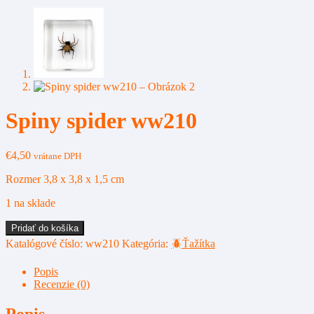
Spiny spider ww210
€
4,50
vrátane DPH
Rozmer 3,8 x 3,8 x 1,5 cm
1 na sklade
množstvo
Pridať do košíka
Spiny
Katalógové číslo:
ww210
Kategória:
🪲Ťažítka
spider
ww210
Popis
Recenzie (0)
Popis