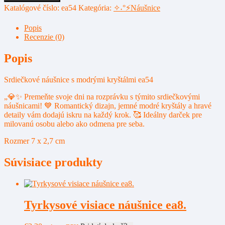
Srdiečkové
Katalógové číslo:
ea54
Kategória:
✧˖°⚡Náušnice
náušnice
s
Popis
modrými
Recenzie (0)
kryštálmi
ea54
Popis
Srdiečkové náušnice s modrými kryštálmi ea54
„💎✨ Premeňte svoje dni na rozprávku s týmito srdiečkovými
náušnicami! 💙 Romantický dizajn, jemné modré kryštály a hravé
detaily vám dodajú iskru na každý krok. 🥰 Ideálny darček pre
milovanú osobu alebo ako odmena pre seba.
Rozmer 7 x 2,7 cm
Súvisiace produkty
Tyrkysové visiace náušnice ea8.