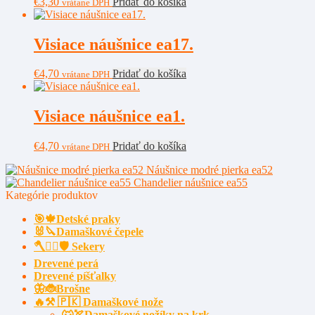
€
3,30
Pridať do košíka
vrátane DPH
Visiace náušnice ea17.
€
4,70
Pridať do košíka
vrátane DPH
Visiace náušnice ea1.
€
4,70
Pridať do košíka
vrátane DPH
Náušnice modré pierka ea52
Chandelier náušnice ea55
Kategórie produktov
🎯🍁Detské praky
🐰🔪Damaškové čepele
🪓🧔‍♂️🛡️ Sekery
Drevené perá
Drevené píšťalky
🦋🐞Brošne
🔥⚒️ 🇵🇰 Damaškové nože
🐺🏹Damaškové nožíky na krk