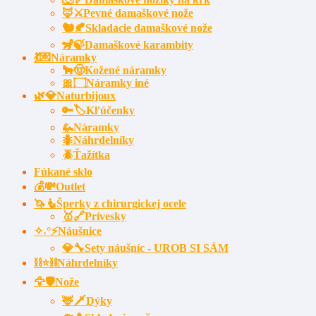
🦊⚔️Pevné damaškové nože
🐿️🍂Skladacie damaškové nože
🦨🍃Damaškové karambity
💃💌Náramky
🐂🤠Kožené náramky
🎀۝Náramky iné
🌿💎Naturbijoux
🔑🏷️Kľúčenky
🦗Náramky
🐜Náhrdelníky
🪲Ťažítka
Fúkané sklo
💰💸Outlet
🦄🧜Šperky z chirurgickej ocele
🥇🔗Prívesky
✧˖°⚡Náušnice
💎🔧Sety náušníc - UROB SI SÁM
⛓⭐⛓️Náhrdelníky
🦅🛡️Nože
🦌🗡Dýky