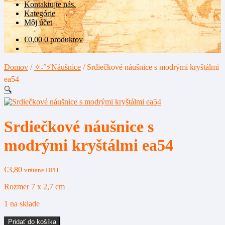
Kontaktujte nás.
Kategórie
Môj účet
€
0,00
0 produktov
Domov
/
✧˖°⚡Náušnice
/
Srdiečkové náušnice s modrými kryštálmi
ea54
🔍
Srdiečkové náušnice s
modrými kryštálmi ea54
€
3,80
vrátane DPH
Rozmer 7 x 2,7 cm
1 na sklade
množstvo
Pridať do košíka