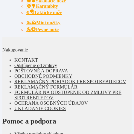
🐗🌲Skladacie nože
🐻🌳Karambity
⍟🪂Taktické nože
🥾⛰️Mini nožíky
💪💀Pevné nože
Nakupovanie
KONTAKT
Odstúpenie od zmluvy
POŠTOVNÉ A DOPRAVA
OBCHODNÉ PODMIENKY
REKLAMAČNÝ PORIADOK PRE SPOTREBITEĽOV
REKLAMAČNÝ FORMULÁR
FORMULÁR NA ODSTÚPENIE OD ZMLUVY PRE
SPOTREBITEĽOV
OCHRANA OSOBNÝCH ÚDAJOV
UKLADANIE COOKIES
Pomoc a podpora
Všetky produkty skladom