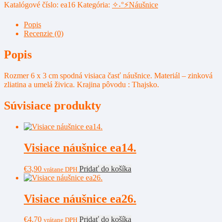
Katalógové číslo:
ea16
Kategória:
✧˖°⚡Náušnice
Popis
Recenzie (0)
Popis
Rozmer 6 x 3 cm spodná visiaca časť náušnice. Materiál – zinková
zliatina a umelá živica. Krajina pôvodu : Thajsko.
Súvisiace produkty
Visiace náušnice ea14.
€
3,90
Pridať do košíka
vrátane DPH
Visiace náušnice ea26.
€
4,70
Pridať do košíka
vrátane DPH