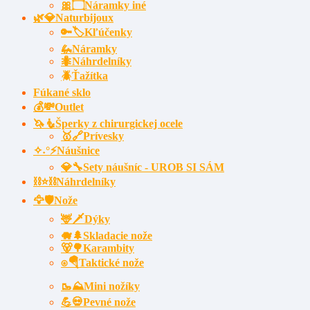
🎀۝Náramky iné
🌿💎Naturbijoux
🔑🏷️Kľúčenky
🦗Náramky
🐜Náhrdelníky
🪲Ťažítka
Fúkané sklo
💰💸Outlet
🦄🧜Šperky z chirurgickej ocele
🥇🔗Prívesky
✧˖°⚡Náušnice
💎🔧Sety náušníc - UROB SI SÁM
⛓⭐⛓️Náhrdelníky
🦅🛡️Nože
🦌🗡Dýky
🐗🌲Skladacie nože
🐻🌳Karambity
⍟🪂Taktické nože
🥾⛰️Mini nožíky
💪💀Pevné nože