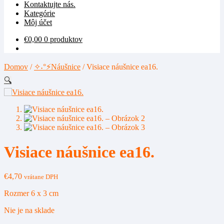
Kontaktujte nás.
Kategórie
Môj účet
€
0,00
0 produktov
Domov
/
✧˖°⚡Náušnice
/
Visiace náušnice ea16.
🔍
Visiace náušnice ea16.
€
4,70
vrátane DPH
Rozmer 6 x 3 cm
Nie je na sklade