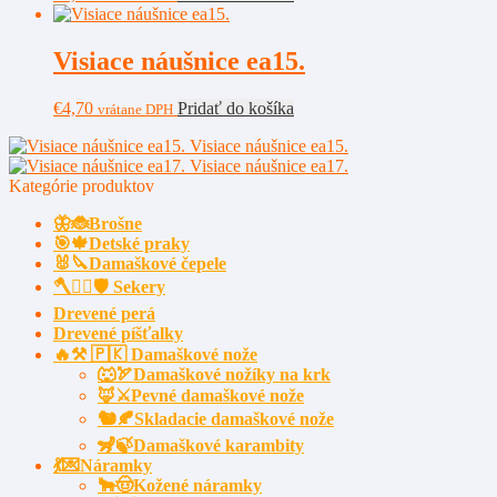
Visiace náušnice ea15.
€
4,70
Pridať do košíka
vrátane DPH
Visiace náušnice ea15.
Visiace náušnice ea17.
Kategórie produktov
🦋🐞Brošne
🎯🍁Detské praky
🐰🔪Damaškové čepele
🪓🧔‍♂️🛡️ Sekery
Drevené perá
Drevené píšťalky
🔥⚒️ 🇵🇰 Damaškové nože
🐺🏹Damaškové nožíky na krk
🦊⚔️Pevné damaškové nože
🐿️🍂Skladacie damaškové nože
🦨🍃Damaškové karambity
💃💌Náramky
🐂🤠Kožené náramky