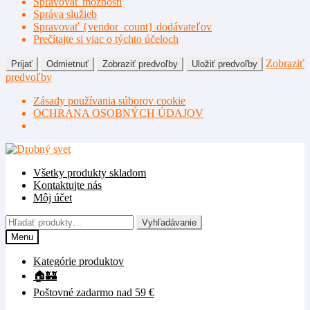
Spravovať možnosti
Správa služieb
Spravovať {vendor_count} dodávateľov
Prečítajte si viac o týchto účeloch
Zobraziť
Prijať
Odmietnuť
Zobraziť predvoľby
Uložiť predvoľby
predvoľby
Zásady používania súborov cookie
OCHRANA OSOBNÝCH ÚDAJOV
Preskočiť
Preskočiť
na
na
Všetky produkty skladom
navigáciu
obsah
Kontaktujte nás
Môj účet
Hľadať:
Vyhľadávanie
Menu
Kategórie produktov
🏠🏰
Poštovné zadarmo nad 59 €