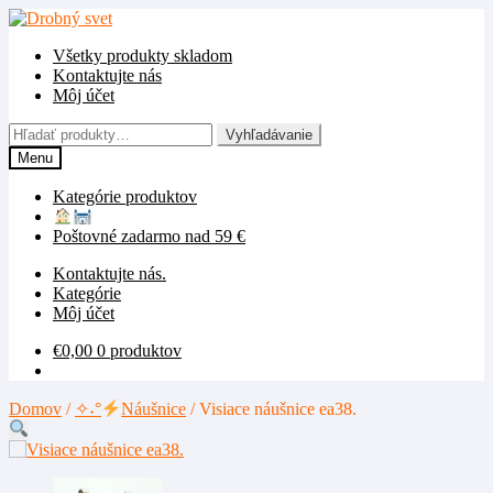
Preskočiť
Preskočiť
na
na
Všetky produkty skladom
navigáciu
obsah
Kontaktujte nás
Môj účet
Hľadať:
Vyhľadávanie
Menu
Kategórie produktov
Poštovné zadarmo nad 59 €
Kontaktujte nás.
Kategórie
Môj účet
€
0,00
0 produktov
Domov
/
✧˖°
Náušnice
/
Visiace náušnice ea38.