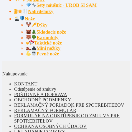
Sety náušníc - UROB SI SÁM
⛓
Náhrdelníky
Nože
🗡Dýky
Skladacie nože
Karambity
⍟
Taktické nože
Mini nožíky
Pevné nože
Nakupovanie
KONTAKT
Odstúpenie od zmluvy
POŠTOVNÉ A DOPRAVA
OBCHODNÉ PODMIENKY
REKLAMAČNÝ PORIADOK PRE SPOTREBITEĽOV
REKLAMAČNÝ FORMULÁR
FORMULÁR NA ODSTÚPENIE OD ZMLUVY PRE
SPOTREBITEĽOV
OCHRANA OSOBNÝCH ÚDAJOV
UKLADANIE COOKIES