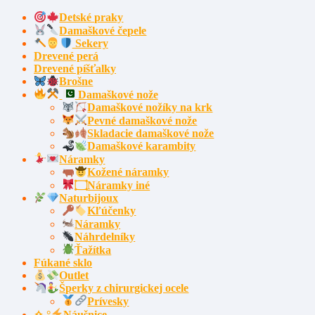
Detské praky
Damaškové čepele
Sekery
Drevené perá
Drevené píšťalky
Brošne
Damaškové nože
Damaškové nožíky na krk
Pevné damaškové nože
Skladacie damaškové nože
Damaškové karambity
Náramky
Kožené náramky
۝Náramky iné
Naturbijoux
Kľúčenky
Náramky
Náhrdelníky
Ťažítka
Fúkané sklo
Outlet
Šperky z chirurgickej ocele
Prívesky
✧˖°
Náušnice