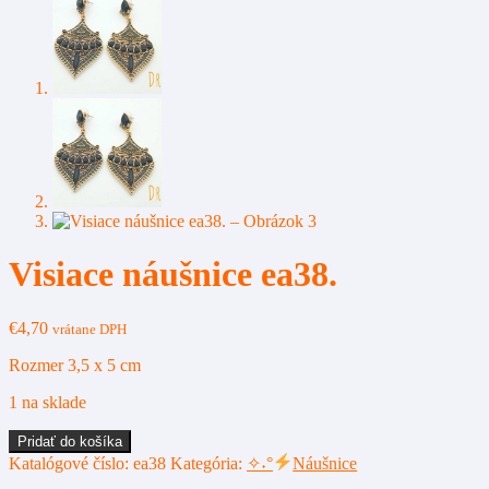
Visiace náušnice ea38.
€
4,70
vrátane DPH
Rozmer 3,5 x 5 cm
1 na sklade
množstvo
Pridať do košíka
Visiace
Katalógové číslo:
ea38
Kategória:
✧˖°
Náušnice
náušnice