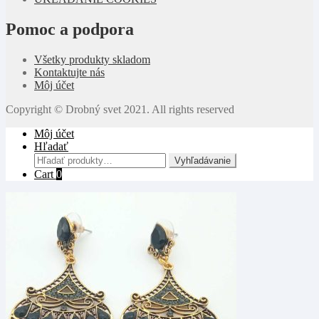
Pomoc a podpora
Všetky produkty skladom
Kontaktujte nás
Môj účet
Copyright © Drobný svet 2021. All rights reserved
Môj účet
Hľadať
Hľadať:
Vyhľadávanie
Cart
0