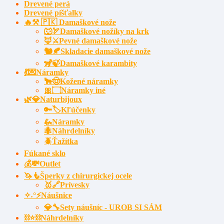
Drevené perá
Drevené píšťalky
🔥⚒️ 🇵🇰 Damaškové nože
🐺🏹Damaškové nožíky na krk
🦊⚔️Pevné damaškové nože
🐿️🍂Skladacie damaškové nože
🦨🍃Damaškové karambity
💃💌Náramky
🐂🤠Kožené náramky
🎀۝Náramky iné
🌿💎Naturbijoux
🔑🏷️Kľúčenky
🦗Náramky
🐜Náhrdelníky
🪲Ťažítka
Fúkané sklo
💰💸Outlet
🦄🧜Šperky z chirurgickej ocele
🥇🔗Prívesky
✧˖°⚡Náušnice
💎🔧Sety náušníc - UROB SI SÁM
⛓⭐⛓️Náhrdelníky