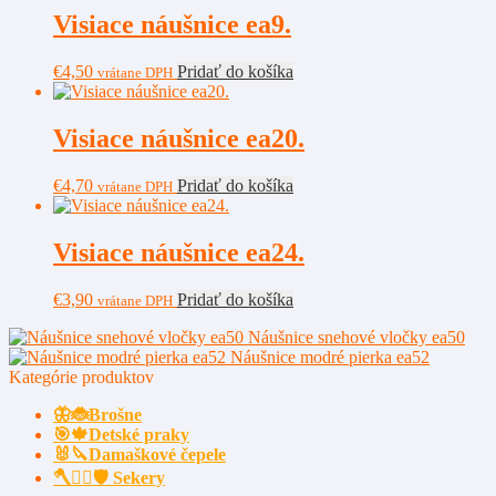
Visiace náušnice ea9.
€
4,50
Pridať do košíka
vrátane DPH
Visiace náušnice ea20.
€
4,70
Pridať do košíka
vrátane DPH
Visiace náušnice ea24.
€
3,90
Pridať do košíka
vrátane DPH
Náušnice snehové vločky ea50
Náušnice modré pierka ea52
Kategórie produktov
🦋🐞Brošne
🎯🍁Detské praky
🐰🔪Damaškové čepele
🪓🧔‍♂️🛡️ Sekery