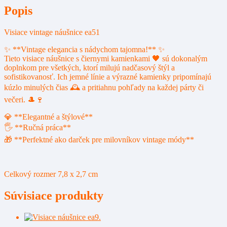
Popis
Visiace vintage náušnice ea51
✨ **Vintage elegancia s nádychom tajomna!** ✨
Tieto visiace náušnice s čiernymi kamienkami 🖤 sú dokonalým
doplnkom pre všetkých, ktorí milujú nadčasový štýl a
sofistikovanosť. Ich jemné línie a výrazné kamienky pripomínajú
kúzlo minulých čias 🕰️ a pritiahnu pohľady na každej párty či
večeri. 🎩🍷
💎 **Elegantné a štýlové**
🖐️ **Ručná práca**
🎁 **Perfektné ako darček pre milovníkov vintage módy**
Celkový rozmer 7,8 x 2,7 cm
Súvisiace produkty