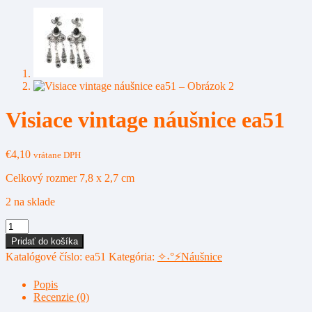
Visiace vintage náušnice ea51
€
4,10
vrátane DPH
Celkový rozmer 7,8 x 2,7 cm
2 na sklade
množstvo
Visiace
Pridať do košíka
vintage
Katalógové číslo:
ea51
Kategória:
✧˖°⚡Náušnice
náušnice
ea51
Popis
Recenzie (0)