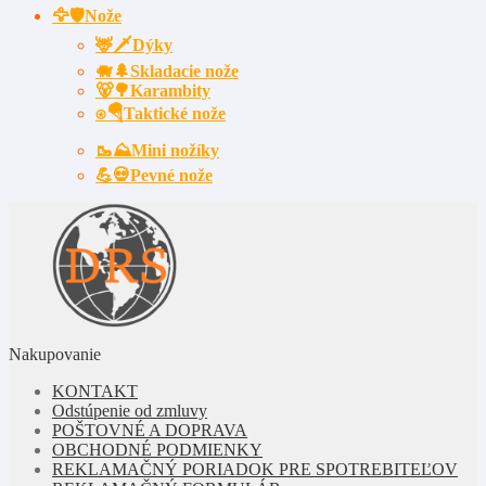
🦅🛡️Nože
🦌🗡Dýky
🐗🌲Skladacie nože
🐻🌳Karambity
⍟🪂Taktické nože
🥾⛰️Mini nožíky
💪💀Pevné nože
Nakupovanie
KONTAKT
Odstúpenie od zmluvy
POŠTOVNÉ A DOPRAVA
OBCHODNÉ PODMIENKY
REKLAMAČNÝ PORIADOK PRE SPOTREBITEĽOV