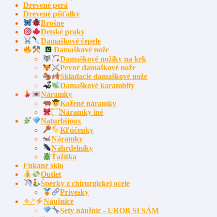
Drevené perá
Drevené píšťalky
Brošne
Detské praky
Damaškové čepele
Damaškové nože
Damaškové nožíky na krk
Pevné damaškové nože
Skladacie damaškové nože
Damaškové karambity
Náramky
Kožené náramky
۝Náramky iné
Naturbijoux
Kľúčenky
Náramky
Náhrdelníky
Ťažítka
Fúkané sklo
Outlet
Šperky z chirurgickej ocele
Prívesky
✧˖°
Náušnice
Sety náušníc - UROB SI SÁM