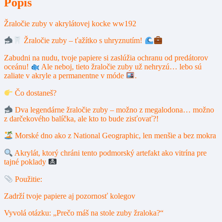
Popis
Žraločie zuby v akrylátovej kocke ww192
Žraločie zuby – ťažítko s uhryznutím!
Zabudni na nudu, tvoje papiere si zaslúžia ochranu od predátorov
oceánu!
Ale neboj, tieto žraločie zuby už nehryzú… lebo sú
zaliate v akryle a permanentne v móde
.
Čo dostaneš?
Dva legendárne žraločie zuby – možno z megalodona… možno
z darčekového balíčka, ale kto to bude zisťovať?!
Morské dno ako z National Geographic, len menšie a bez mokra
Akrylát, ktorý chráni tento podmorský artefakt ako vitrína pre
tajné poklady
Použitie:
Zadrží tvoje papiere aj pozornosť kolegov
Vyvolá otázku: „Prečo máš na stole zuby žraloka?“