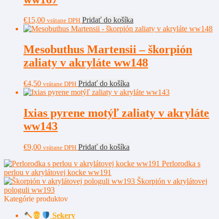
€
15,00
Pridať do košíka
vrátane DPH
Mesobuthus Martensii – škorpión
zaliaty v akryláte ww148
€
4,50
Pridať do košíka
vrátane DPH
Ixias pyrene motýľ zaliaty v akryláte
ww143
€
9,00
Pridať do košíka
vrátane DPH
Perlorodka s
perlou v akrylátovej kocke ww191
Škorpión v akrylátovej
pologuli ww193
Kategórie produktov
Sekery