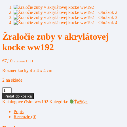
Žraločie zuby v akrylátovej
kocke ww192
€
7,10
vrátane DPH
Rozmer kocky 4 x 4 x 4 cm
2 na sklade
množstvo
Žraločie
Pridať do košíka
zuby
Katalógové číslo:
ww192
Kategória:
Ťažítka
v
akrylátovej
Popis
kocke
Recenzie (0)
ww192