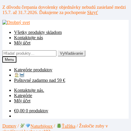
Z dôvodu čerpania dovolenky objednávky nebudú zasielané medzi
15.7. až 31.7.2026. Ďakujeme za pochopenie
Skryť
Preskočiť
Preskočiť
na
na
Všetky produkty skladom
navigáciu
obsah
Kontaktujte nás
Môj účet
Hľadať:
Vyhľadávanie
Menu
Kategórie produktov
Poštovné zadarmo nad 59 €
Kontaktujte nás.
Kategórie
Môj účet
€
0,00
0 produktov
Domov
/
Naturbijoux
/
Ťažítka
/
Žraločie zuby v