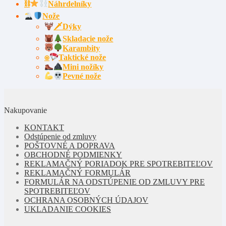
⛓
Náhrdelníky
Nože
🗡Dýky
Skladacie nože
Karambity
⍟
Taktické nože
Mini nožíky
Pevné nože
Nakupovanie
KONTAKT
Odstúpenie od zmluvy
POŠTOVNÉ A DOPRAVA
OBCHODNÉ PODMIENKY
REKLAMAČNÝ PORIADOK PRE SPOTREBITEĽOV
REKLAMAČNÝ FORMULÁR
FORMULÁR NA ODSTÚPENIE OD ZMLUVY PRE
SPOTREBITEĽOV
OCHRANA OSOBNÝCH ÚDAJOV
UKLADANIE COOKIES