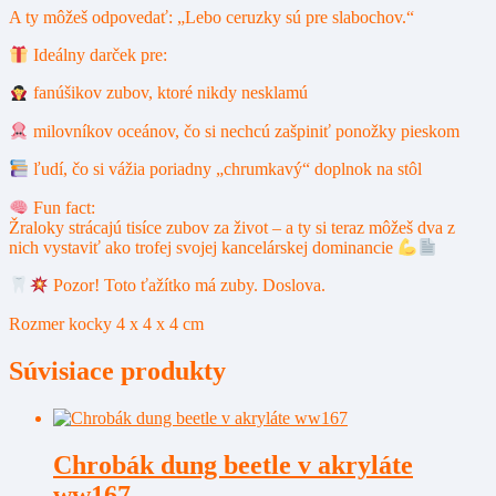
A ty môžeš odpovedať: „Lebo ceruzky sú pre slabochov.“
Ideálny darček pre:
fanúšikov zubov, ktoré nikdy nesklamú
milovníkov oceánov, čo si nechcú zašpiniť ponožky pieskom
ľudí, čo si vážia poriadny „chrumkavý“ doplnok na stôl
Fun fact:
Žraloky strácajú tisíce zubov za život – a ty si teraz môžeš dva z
nich vystaviť ako trofej svojej kancelárskej dominancie
Pozor! Toto ťažítko má zuby. Doslova.
Rozmer kocky 4 x 4 x 4 cm
Súvisiace produkty
Chrobák dung beetle v akryláte
ww167