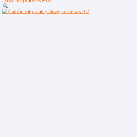
akrylátovej kocke ww192